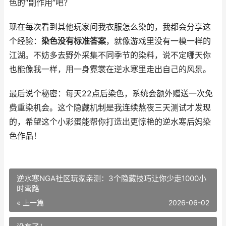
色的“副作用”吧？
现在每次看到其他玩家问我衣服怎么染的，我都会分享这
个经验：
染色没有标准答案
，就像游戏里没有一模一样的
江湖。不妨多去野外采集不同季节的染料，说不定哪天你
也能像我一样，用一身霓裳在逆水寒里走出自己的风景。
最后说个秘密：每天22点后染色，系统会额外赠送一次免
费重染机会。这个隐藏机制是我连续熬夜三天测试才发现
的，希望这个小彩蛋能帮你打造出更惊艳的逆水寒后妈染
色作品！
逆水寒NGA社区玩家亲测：3个隐藏技巧让你少走1000小
时弯路
« 上一篇
2026-06-02