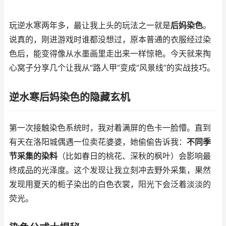
玩逆水寒两年多，最让我上头的玩法之一就是
后妈染色
。
说真的，刚进游戏时谁都没想过，原本普通的衣服经过染
色后，能变得像从水墨画里走出来一样惊艳。今天就来掏
心窝子分享几个让我从“路人甲”变成“风景线”的实战技巧。
逆水寒后妈染色的隐藏玄机
第一次接触染色系统时，我对着满屏的色卡一脸懵。直到
有天在洛阳城偶遇一位卖花婆婆，她偷偷告诉我：
不同季
节采集的染料
（比如春日的桃花、深秋的枫叶）会影响最
终成品的光泽度。这个发现让我立刻冲去野外采集，果然
发现用夏天的栀子染出的白色衣裳，阳光下会泛着淡淡的
荧光。