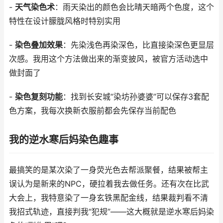
-
天气染色术
：雨天染出的颜色会比晴天暗两个色度，这个
特性在设计朦胧风格时特别实用
-
染色叠加效果
：先染浅色再染深色，比直接染深色更显层
次感。我用这个方法做出来的渐变披风，被官方活动选中
做封面了
-
染色复刻功能
：找到长安城“染坊孙婆婆”可以保存3套配
色方案，我每次换新衣服前都会先保存当前配色
我的逆水寒后妈染色趣事
最搞笑的是某次染了一身荧光色去帮派聚餐，结果被帮主
误认为是新来的NPC，硬拉着我去做任务。还有次在比武
大会上，我特意染了一身玄铁黑配金线，结果裁判看不清
我招式轨迹，直接判我“犯规”——这大概就是逆水寒后妈染