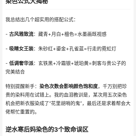
染色公式大揭秘
我总结出几个超实用的搭配公式：
-
古风雅致流
：藏青+月白+檀色=水墨画既视感
-
吸睛女王装
：朱砂红+鎏金+孔雀蓝=行走的霓虹灯
-
低调奢华派
：玄铁黑+冷霜银+琥珀黄=刺客与贵公子的
完美结合
特别提醒新手：
染色次数会影响颜色饱和度
，千万别把珍
贵的染料用在试错上。我的血泪教训是，某次用五次染色
机会把新衣服染成了“花里胡哨的鬼”，最后还是求着帮会大
佬帮忙重置的。
逆水寒后妈染色的3个致命误区