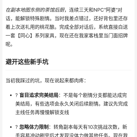
在副本地图东侧的茶馆后厨
，连续三天和NPC"阿婆"对
话，能解锁特殊剧情。当时我差点错过，还好背包里还存
着上次送礼用的桃花酿。完成全部对话后，系统直接白送
一套【同心】系列家具，现在还在我家客栈里当门面招牌
呢。
避开这些新手坑
当初我踩过的坑，现在说起来都肉疼：
?
盲目追求完美结局
：不是每个剧情分支都能达成完
美结局，有些选项会永久关闭后续剧情。建议先完成
主线任务再慢慢解锁支线
?
忽略体力限制
：转角副本每天有10次挑战次数，新
手容易冲动刷完后才发现没体力做其他任务。现在我