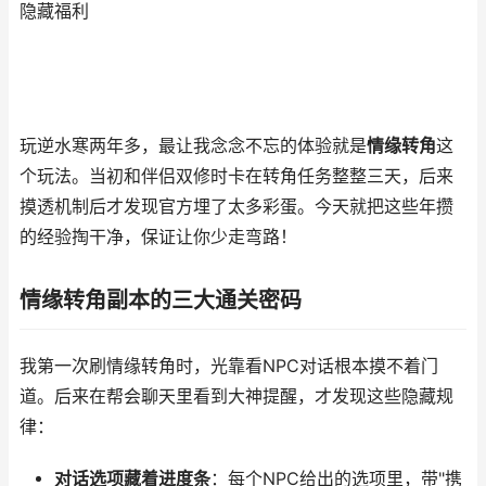
隐藏福利
玩逆水寒两年多，最让我念念不忘的体验就是
情缘转角
这
个玩法。当初和伴侣双修时卡在转角任务整整三天，后来
摸透机制后才发现官方埋了太多彩蛋。今天就把这些年攒
的经验掏干净，保证让你少走弯路！
情缘转角副本的三大通关密码
我第一次刷情缘转角时，光靠看NPC对话根本摸不着门
道。后来在帮会聊天里看到大神提醒，才发现这些隐藏规
律：
对话选项藏着进度条
：每个NPC给出的选项里，带"携