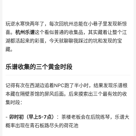
玩逆水寒快两年了，每次回杭州总能在小巷子里发现新惊
喜。
杭州乐谱
这个看似普通的收集品，其实藏着让整个江
湖都活起来的彩蛋，今天就聊聊我踩过的坑和发现的宝
藏。
乐谱收集的三个黄金时段
记得有次在西湖边追着NPC跑了半小时，结果发现乐谱根
本藏在隔壁茶馆的屏风后面。后来摸索出三个最有效的收
集时段：
-
卯时初（早上5-7点）
：茶楼老板会在后院练琴，乐谱大
概率出现在青石板路尽头的荷花池