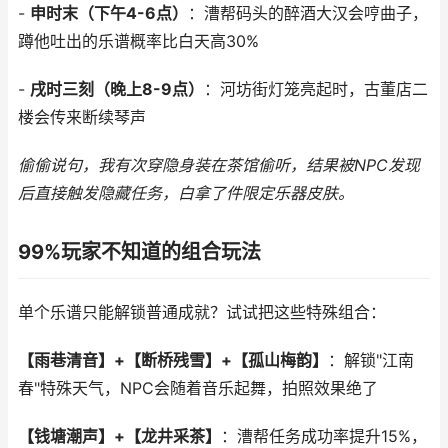
-
申时末（下午4-6点）
：漕帮码头的醉酒大汉会哼曲子，
蹲他吐出的乐谱概率比白天高30%
-
戌时三刻（晚上8-9点）
：河坊街灯笼亮起时，古董店二
楼会传来断续琴声
偷偷说句，我有次穿隐身装在茶馆偷听，结果被NPC发现
后直接触发隐藏任务，白拿了件限定乐器皮肤。
99%玩家不知道的组合玩法
单个乐谱只能解锁普通成就？试试把这些特殊组合：
【雨巷清音】+【断桥残雪】+【孤山梅韵】
：解锁"江南
春"特殊天气，NPC会随着音乐起舞，拍照效果绝了
【钱塘潮声】+【龙井采茶】
：漕帮任务成功率提升15%，