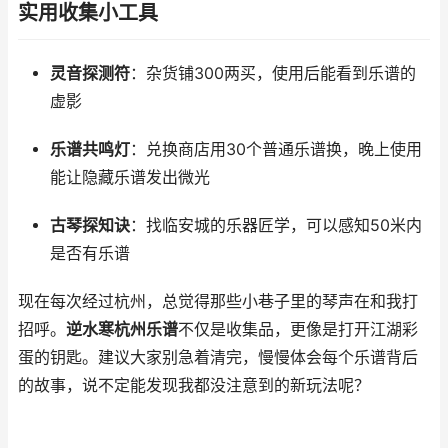
实用收集小工具
灵音探测符
：杂货铺300两买，使用后能看到乐谱的
虚影
乐谱共鸣灯
：兑换商店用30个普通乐谱换，晚上使用
能让隐藏乐谱发出微光
古琴探知诀
：找临安城的乐器匠学，可以感知50米内
是否有乐谱
现在每次经过杭州，总觉得那些小巷子里的琴声在和我打
招呼。
逆水寒杭州乐谱
不仅是收集品，更像是打开江湖彩
蛋的钥匙。建议大家别急着清完，慢慢体会每个乐谱背后
的故事，说不定能发现我都没注意到的新玩法呢？