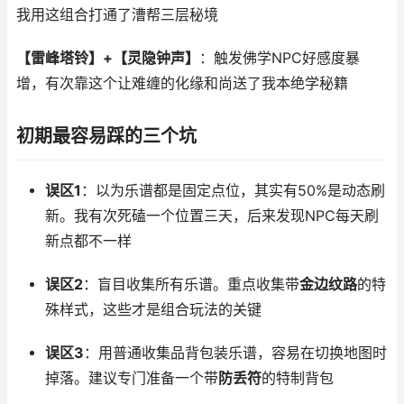
我用这组合打通了漕帮三层秘境
【雷峰塔铃】+【灵隐钟声】
：触发佛学NPC好感度暴
增，有次靠这个让难缠的化缘和尚送了我本绝学秘籍
初期最容易踩的三个坑
误区1
：以为乐谱都是固定点位，其实有50%是动态刷
新。我有次死磕一个位置三天，后来发现NPC每天刷
新点都不一样
误区2
：盲目收集所有乐谱。重点收集带
金边纹路
的特
殊样式，这些才是组合玩法的关键
误区3
：用普通收集品背包装乐谱，容易在切换地图时
掉落。建议专门准备一个带
防丢符
的特制背包