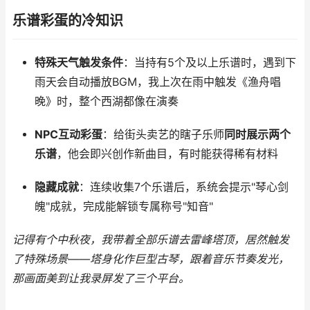
乐谱彩蛋的冷知识
特殊天气触发条件
：当持有5个及以上乐谱时，遇到下
雨天会自动播放BGM，我上次在雨中触发《渔舟唱
晚》时，整个西湖都像在演奏
NPC互动彩蛋
：给街头卖艺的瞎子乐师
同时展示两个
乐谱
，他会即兴创作新曲目，有时能获得稀有材料
隐藏成就
：连续收集7个乐谱后，系统会提示"琴心剑
魄"成就，完成能解锁专属称号"知音"
记得有个中秋夜，我带着全部乐谱去雷峰塔顶，居然触发
了特殊场景——塔身化作巨型古琴，跟着音乐节奏发光，
那画面美到让我录屏发了三个平台。