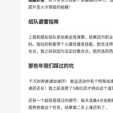
隐藏彩蛋
：在汴京东市找那个卖糖画的NPC，
提升圣火令等级的秘籍！
组队避雷指南
上周和朋友组队参加奥运竞速赛，结果因为职业
妈。我玩的刺客带个火属性爆发技能，配合法师
合点，我之前就因为没定好集合点，跑到洛阳西边
那些年我们踩过的坑
千万别用普通加速药！
奥运活动中有个特殊加速b
速药还长！我之前浪费了5瓶红药才明白这个道
还有一个超容易错过的细节：每天凌晨4点会刷
周熬夜做这个任务，结果第二天上课迟到了...