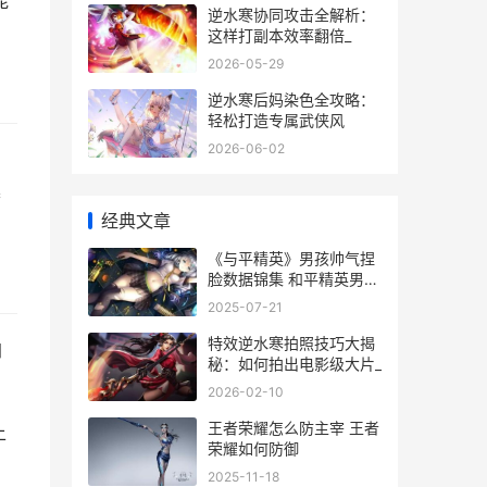
能
逆水寒协同攻击全解析：
这样打副本效率翻倍_
2026-05-29
逆水寒后妈染色全攻略：
轻松打造专属武侠风
2026-06-02
集
经典文章
《与平精英》男孩帅气捏
脸数据锦集 和平精英男声
优
2025-07-21
特效逆水寒拍照技巧大揭
加
秘：如何拍出电影级大片_
2026-02-10
王者荣耀怎么防主宰 王者
上
荣耀如何防御
2025-11-18