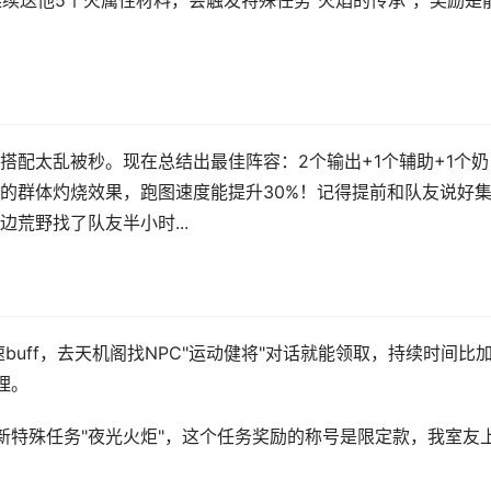
连续送他5个火属性材料，会触发特殊任务"火焰的传承"，奖励是
搭配太乱被秒。现在总结出最佳阵容：2个输出+1个辅助+1个奶
的群体灼烧效果，跑图速度能提升30%！记得提前和队友说好
荒野找了队友半小时...
uff，去天机阁找NPC"运动健将"对话就能领取，持续时间比
理。
新特殊任务"夜光火炬"，这个任务奖励的称号是限定款，我室友