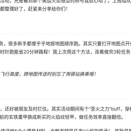
活动，光是看到那个奥运火炬造型的称号我就心动了。上周组队
都整理好了，赶紧来分享给你们！
任务，很多新手都傻乎乎地按地图顺序跑。其实只要打开地图点开
时针跑能省20分钟路程！我上次用这个方法，连着做完3轮任务
飞行高度，跨地图传送时别忘了用驿站换乘哦！
还好被朋友及时拦住。其实活动期间有个"圣火之力"buff，穿
之前的玄铁重甲换成新买的火焰纹轻甲，做任务效率直接翻倍。