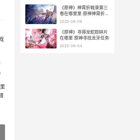
《原神》神霄折戟录第三
卷在哪里里 原神神霄折戟
录位置全套
2025-08-09
《原神》寻得龙蛇踪碎片
在哪里 原神寻找龙牙任务
戏
2025-06-04
C
。
里
错