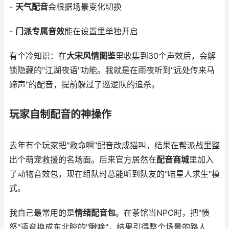
-
天气配音
会根据场景变化切换
-
门派专属音效
能在设置里单独开启
有个冷知识：在
大宋风情图鉴
里收集到30个声效后，会解
锁隐藏的"江湖夜语"功能。我就是在雨夜听到"远处传来马
蹄声"的配音，提前躲过了巡逻队的追杀。
玩家自制配音的神操作
去年有个玩家把"救命啊"配音改成猫叫，结果在帮派战里整
出个萌宠救援的名场面。后来官方居然在
配音商城
里加入
了动物音效包，现在组队时总能听到队友的"喵星人求生"模
式。
我自己最常用的是
情绪配音包
。在茶馆当NPC时，把"愤
怒"语音换成东北腔的"瞅啥"，结果引得整个场景的路人