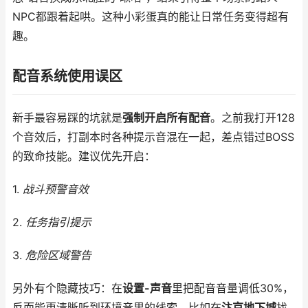
NPC都跟着起哄。这种小彩蛋真的能让日常任务变得超有
趣。
配音系统使用误区
新手最容易踩的坑就是
强制开启所有配音
。之前我打开128
个音效后，打副本时各种提示音混在一起，差点错过BOSS
的致命技能。建议优先开启：
1.
战斗预警音效
2.
任务指引提示
3.
危险区域警告
另外有个隐藏技巧：在
设置-声音
里把配音音量调低30%，
反而能更清晰听到环境音里的线索。比如在
汴京地下城
找