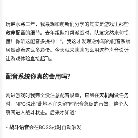
玩逆水寒三年，我最想和萌新们分享的其实是游戏里那些
救命配音
的细节。去年组队打帮派战时，队友突然来句"别
慌！你听这配音多提神！"，我这才发现逆水寒的配音系统
居然藏着这么多彩蛋。今天就来聊聊怎么用这些声音设计
让游戏体验直接起飞。
配音系统你真的会用吗？
刚进游戏时我完全没注意配音设置，直到在
天机阁
做任务
时，NPC说出"此地不宜久留"时配合急促的音效，整个人
瞬间进入战斗状态。后来才知道：
-
战斗语音
会在BOSS战时自动触发