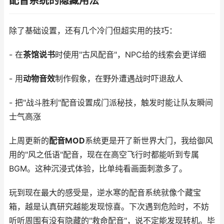
配音系统的隐藏用法
除了基础设置，还有几个冷门但超实用的技巧：
- 在
茶馆说书
时使用"古风配音"，NPC给的线索会更详细
- 用
动物音效
制作假象，在野外遭遇战时吓退敌人
- 把"战斗胜利"配音设置成门派秘技，触发时能让队友瞬间
士气高涨
上周更新的
配音MOD
系统更是开了新世界大门，我给御风
用的"风之低语"配音，现在在高空飞行时都能听到专属
BGM。这种沉浸式体验，比单纯看画面刺激多了。
玩到现在最大的感受是，逆水寒的配音系统就像个藏宝
箱，越是认真研究越能发现惊喜。下次遇到危险时，不妨
听听周围有没有隐藏的"救命配音"，说不定能发现转机。毕