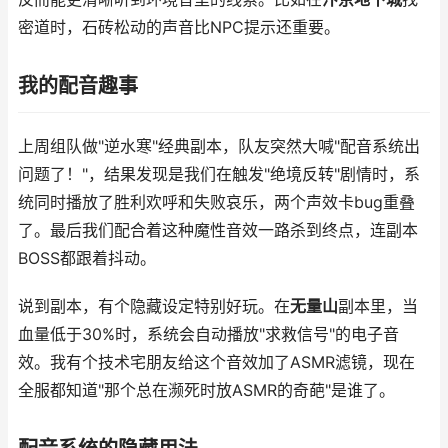
密道时，石砖松动的声音比NPC提示还重要。
我的配音趣事
上周组队做"逆水寒"经典副本，队友突然大喊"配音系统出
问题了！"，结果发现是我们在触发"绝境反转"剧情时，系
统同时播放了胜利欢呼和失败哀乐，两个声效卡bug重叠
了。最后我们配合着这种魔性音效一路杀到终点，连副本
BOSS都跟着抖动。
说到副本，有个隐藏设定特别好玩。在
无量山
副本里，当
血量低于30%时，系统会自动播放"求救信号"的电子音
效。我有个技术宅朋友给这个音效加了ASMR滤镜，现在
全服都知道"那个总在濒死时放ASMR的奇葩"是谁了。