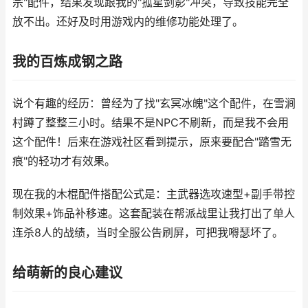
宗"配件，结果发现跟我的"孤星剑影"冲突，导致技能完全
放不出。还好及时用游戏内的维修功能处理了。
我的百炼成钢之路
说个有趣的经历：曾经为了找"玄冥冰魄"这个配件，在雪涧
村蹲了整整三小时。结果不是NPC不刷新，而是我不会用
这个配件！后来在游戏社区看到提示，原来要配合"踏雪无
痕"的轻功才有效果。
现在我的木棍配件搭配公式是：主武器选攻速型+副手带控
制效果+饰品补移速。这套配装在帮派战里让我打出了单人
连杀8人的战绩，当时全服公告刷屏，可把我嘚瑟坏了。
给萌新的良心建议