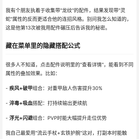
我有个朋友执着于收集带"龙纹"的配件，结果发现带"灵
蛇"属性的反而更适合他的连招风格。别问我怎么知道的，
这是他第13次被我用配件碾压后告诉我的秘密。
藏在菜单里的隐藏搭配公式
很多人不知道，点击配件说明里的"查看详情"，能看到不同
属性的叠加效果。比如：
-
疾风+破甲
组合：对重甲敌人伤害提升30%
-
淬毒+吸血
搭配：打持续输出更续航
-
浮光+闪避
组合：PVP时能大幅提升走位优势
我自己最爱用"流云手杖+玄铁护腕"这对，打副本时能触