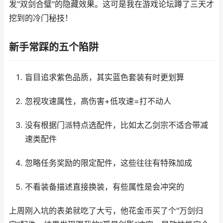
发"双剑合璧"的隐藏效果。这可是我在游戏论坛蹲了三天才
挖到的冷门秘技！
新手常踩的五个陷阱
盲目追求紫色品质，其实蓝色套装有时更划算
忽视攻速属性，高伤害+低攻速=打不动人
没有根据门派特点选配件，比如太乙剑宗不适合带减
速类配件
忽略任务奖励的限定配件，这些往往有特殊加成
不看装备描述直接换装，有些属性是会冲突的
上周刚入坑的表弟就吃了大亏，他花金币买了个"万剑归