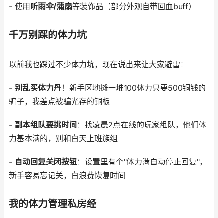
- 使用
听雨伞/蒲扇
等装饰品（部分外观自带回血buff）
千万别踩的体力坑
以前我也踩过不少体力坑，现在说出来让大家避雷：
-
别乱买体力丹
！新手区地摊一堆100体力只要500铜钱的
骗子，我差点被骗光存的铜板
-
副本组队要挑时间
：找凌晨2点在线的玩家组队，他们体
力基本满的，别和白天上班族组
-
自动回复关闭按钮
：设置里有个"体力满自动停止回复"，
新手容易忘记关，白浪费恢复时间
我的体力管理私房经