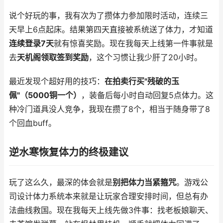
说个好玩的事，我有次为了攒体力参加限时活动，连续三
天早上6点起床。结果第四天直接被系统送了体力，才知道
连续登录7天
就有惊喜奖励。现在我每天上线第一件事就是
去
天机阁领取签到奖励
，这个习惯让我少肝了20小时。
最近发现个超好用的技巧：
在拍卖行买"残破的玉
佩"（5000铜一个）
，装备后每小时自动回复5点体力。这
种冷门道具没人竞争，我现在攒了8个，相当于随身带了8
个回血buff。
逆水寒恢复体力的终极建议
玩了这么久，最深的体会就是
别把体力当紧箍咒
。游戏公
司设计体力系统本来就是让玩家合理安排时间，但总有办
法曲线救国。现在我每天上线先做3件事：找老板娘聊天、