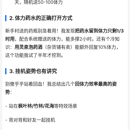
天，随机送50-100体力
2.
体力药水的正确打开方式
新手村送的药瓶别急着用！我发现
把药水留到体力只剩1/3
时用
，配合系统赠送的体力，能多撑2小时。还有个冷知
识：
用灵泉泡药酒
（杂货铺有卖）能额外回复10%体力，
这个功能我试了半年才挖到。
3.
挂机姿势也有讲究
别傻乎乎站着回血！我总结出几个
回体力效率最高的姿
势
：
- 站在
枫叶林/竹林/花海
等特效场景
- 背对背和好友一起挂机