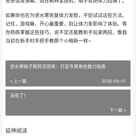
去茶馆发弹幕、站在枫林里挂机，顺手就把体力回满了。
如果你也在为逆水寒恢复体力发愁，不妨试试这些方法。
记住，游戏嘛，开心最重要，别让体力条影响了体验。等
你熟练掌握这些技巧，说不定还能教新手玩家两招，像我
当初在新手村手把手教那个小萌新一样~
逆水寒妹子昵称灵感库：打造专属角色魅力指南
« 上一篇
2026-06-01
没有了！
下一篇 »
延伸阅读