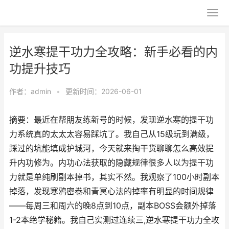
逆水寒提干功力全攻略：新手必看的内
功提升技巧
作者：
admin
•
更新时间：2026-06-01
摘要：最近在帮朋友练新号的时候，发现逆水寒的提干功
力系统真的太太太容易踩坑了。我自己从15级玩到满级，
踩过的坑能填成护城河，今天就来掏干货聊聊怎么高效提
升内功修为。内功心法获取的隐藏规律很多人以为提干功
力就是单纯刷副本掉书，其实不然。我观察了100小时副本
掉落，发现寒鸦密卷和青冥心法的掉率有明显的时间规律
——每周三和周六的晚8点到10点，副本BOSS会额外掉落
1-2本绝学秘籍。我自己实测过连续三,逆水寒提干功力全攻