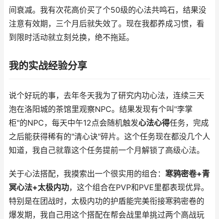
间衰减。我有次花高价买了个50级的心法共鸣石，结果没
注意有效期，三个月后就失效了。现在我都养成习惯，看
到限时活动就立刻兑换，绝不拖延。
我的实战经验分享
说个好玩的事，去年冬天我为了研究内功心法，连续三天
泡在洛阳城的茶馆里观察NPC。结果发现有个叫"李掌
柜"的NPC，每天中午12点会随机触发
心法心得
任务，完成
之后能获得稀有的"清心诀"碎片。这个任务现在都没几个人
知道，我自己就靠这个任务提前一个月解锁了高级心法。
关于心法搭配，我摸索出一个很实用的组合：
寒鸦密卷+青
冥心法+太极内功
，这个组合在PVP和PVE里都表现优异。
特别是在团战时，太极内功的护盾能完美衔接寒鸦密卷的
爆发期，我自己用这个搭配在帮会战里单挑过两个高战玩