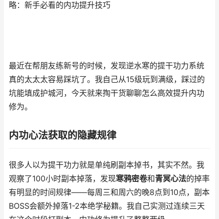
略：新手必看的内功提升技巧
最近在帮朋友练新号的时候，发现逆水寒的提干功力系统
真的太太太容易踩坑了。我自己从15级玩到满级，踩过的
坑能填成护城河，今天就来掏干货聊聊怎么高效提升内功
修为。
内功心法获取的隐藏规律
很多人以为提干功力就是单纯刷副本掉书，其实不然。我
观察了100小时副本掉落，发现
寒鸦密卷
和
青冥心法
的掉率
有明显的时间规律——每周三和周六的晚8点到10点，副本
BOSS会额外掉落1-2本绝学秘籍。我自己实测过连续三天