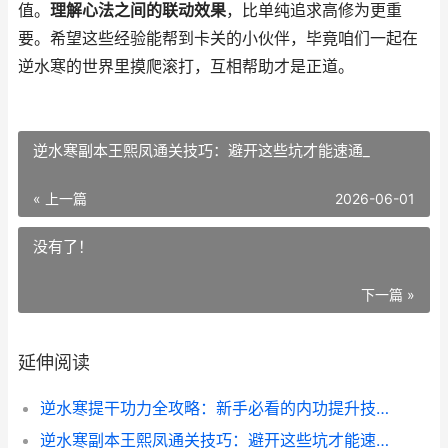
值。
理解心法之间的联动效果
，比单纯追求高修为更重
要。希望这些经验能帮到卡关的小伙伴，毕竟咱们一起在
逆水寒的世界里摸爬滚打，互相帮助才是正道。
逆水寒副本王熙凤通关技巧：避开这些坑才能速通_
« 上一篇
2026-06-01
没有了！
下一篇 »
延伸阅读
逆水寒提干功力全攻略：新手必看的内功提升技巧
逆水寒副本王熙凤通关技巧：避开这些坑才能速通_