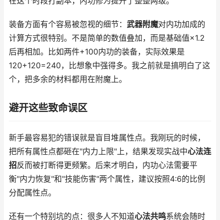
在这个时段打副本，内功修为提升了整整两级。
装备方面有个容易被忽视的细节：
武器附魔
对内功加成的
计算方式很特别。不是简单的数值叠加，而是基础值×1.2
后再相加。比如两件+100内功的装备，实际效果是
120+120=240，比想象中强得多。我之前就是搞明白了这
个，把多余的材料都用在附魔上。
避开这些致命误区
新手最容易犯的错误就是盲目堆属性点。我刚玩的时候，
把所有属性点都砸在"内力上限"上，结果发现实战中
心法连
招
反而被打断得更频繁。后来才明白，内功心法需要平
衡"内力恢复"和"技能伤害"两个属性，建议按照4:6的比例
分配属性点。
还有一个特别坑的点：很多人不知道
心法共鸣
系统会随时