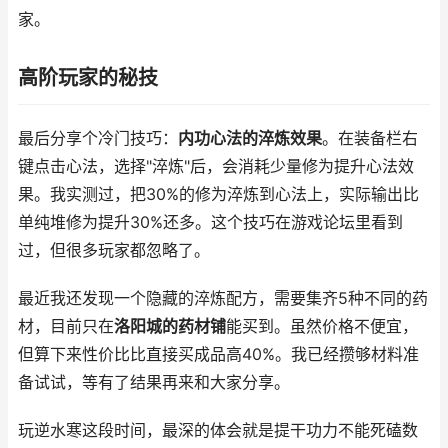
家。
高阶玩家的秘技
最后分享个冷门技巧：
内功心法的淬炼效果
。在装备栏右
键点击心法，选择"淬炼"后，会消耗少量修为提升心法效
果。我实测过，把30%的修为淬炼到心法上，实际输出比
单纯堆修为提升30%还多。这个技巧在游戏论坛里看到
过，但很多玩家都忽略了。
最近我还发现一个隐藏的淬炼配方，需要集齐5种不同的药
材，目前只在
洛阳城的药材铺
能买到。虽然价格不便宜，
但算下来性价比比直接买成品高40%。我已经攒够材料准
备试试，等有了结果再来和大家分享。
玩逆水寒这段时间，最深的体会就是提干功力不能死磕数