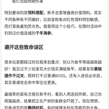
能打出超预期伤害
特别要说的是
饵料搭配
，新手总爱堆叠高价值饵料。其实
不同鱼种有不同偏好，比如金枪鱼对红色饵料特别敏感，
而灯笼鱼最怕荧光色。我曾用这个小技巧，在限时活动中
钓到过价值连城的
千年海参
。
避开这些致命误区
很多玩家都踩过的坑我来划重点：别以为鱼竿等级越高越
好！我见过不少玩家花大价钱买满级鱼竿，结果发现
基础
操作不过关
，照样打不过普通BOSS。还有人迷信必杀技，
其实普通攻击命中率往往更高。
最搞笑的是有次我在新手村，看别人用连招炸屏，自己也
照猫画虎，结果把正在产卵的鱼群全吓跑了。现在想想，
钓鱼讲究的是
静待时机
，有时候慢半拍反而能钓到大鱼。