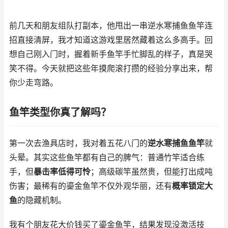
前几天和朋友组队打副本，他甩出一串逆水寒捕鱼鱼竿连
招直接清屏，我才知道这游戏里居然藏着这么多高手。回
想自己刚入门时，握着新手鱼竿手忙脚乱的样子，真是哭
笑不得。今天就把这些年摸爬滚打攒的经验分享出来，帮
你少走弯路。
鱼竿类型你真了解吗？
第一次去渔具店时，我对着五花八门的
逆水寒捕鱼鱼竿
就
头晕。其实这些鱼竿都有自己的脾气：普通竹竿适合练
手，但
暴击率低得可怜
；高级碳竿虽然贵，但能打出成吨
伤害；最稀有的鎏金鱼竿不仅外观华丽，还有
概率锁定大
鱼
的隐藏机制。
我有个朋友花大价钱买了鎏金鱼竿，结果发现没激活技