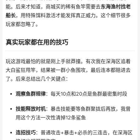
能。后来才知道，商城买的稀有鱼竿需要去
东海渔村找老
船长
，用特殊饵料激活才能发挥真正威力。这个细节很多
玩家都忽略了。
真实玩家都在用的技巧
玩这游戏最怕的就是刚上手就莽撞。有次我在深海区追着
大白鲨狂甩竿，结果被一群小鱼围攻，最后连本都赔进去
了。后来总结出几个关键点：
观察鱼群规律
：每天10点和20点是鱼群最密集时段
技能释放时机
：暴击技能要等鱼群聚拢后再放，我曾
用这个方法一次性清掉12条鲨鱼
连招技巧
：普通攻击+暴击+必杀的三连击，在深海区