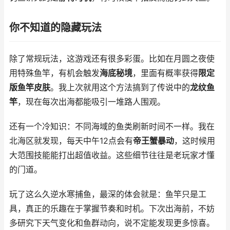
你不知道的隐藏玩法
除了常规玩法，这游戏还有很多彩蛋。比如在月圆之夜使
用特殊鱼竿，有机会触发
海底秘境
，里面有概率获得
限定
版鱼竿皮肤
。我上次就用这个方法搞到了传说中的
龙纹鱼
竿
，现在每次出海都能吸引一堆路人围观。
还有一个冷知识：不同海域的鱼类刷新时间不一样。我在
北海区就发现，每天中午12点会有
帝王蟹暴动
，这时候用
大范围技能能打出超值收益。这些细节往往是老玩家才懂
的门道。
玩了这么久逆水寒捕鱼，最深的体会就是：鱼竿只是工
具，真正的乐趣在于掌握节奏和时机。下次出海前，不妨
多研究下天气变化和鱼群动向，说不定能发现更多惊喜。