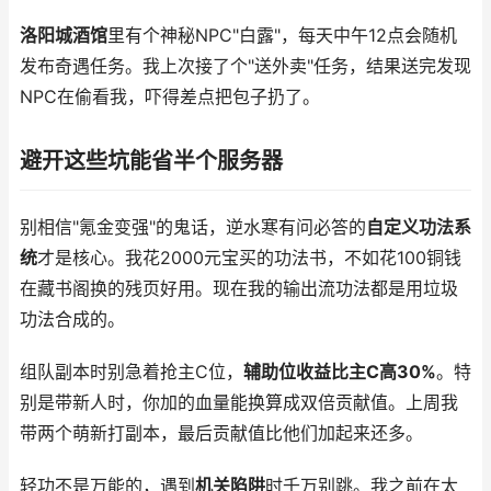
洛阳城酒馆
里有个神秘NPC"白露"，每天中午12点会随机
发布奇遇任务。我上次接了个"送外卖"任务，结果送完发现
NPC在偷看我，吓得差点把包子扔了。
避开这些坑能省半个服务器
别相信"氪金变强"的鬼话，逆水寒有问必答的
自定义功法系
统
才是核心。我花2000元宝买的功法书，不如花100铜钱
在藏书阁换的残页好用。现在我的输出流功法都是用垃圾
功法合成的。
组队副本时别急着抢主C位，
辅助位收益比主C高30%
。特
别是带新人时，你加的血量能换算成双倍贡献值。上周我
带两个萌新打副本，最后贡献值比他们加起来还多。
轻功不是万能的，遇到
机关陷阱
时千万别跳。我之前在太