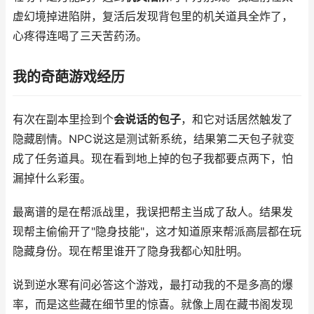
虚幻境掉进陷阱，复活后发现背包里的机关道具全炸了，
心疼得连喝了三天苦药汤。
我的奇葩游戏经历
有次在副本里捡到个
会说话的包子
，和它对话居然触发了
隐藏剧情。NPC说这是测试新系统，结果第二天包子就变
成了任务道具。现在看到地上掉的包子我都要点两下，怕
漏掉什么彩蛋。
最离谱的是在帮派战里，我误把帮主当成了敌人。结果发
现帮主偷偷开了"隐身技能"，这才知道原来帮派高层都在玩
隐藏身份。现在帮里谁开了隐身我都心知肚明。
说到逆水寒有问必答这个游戏，最打动我的不是多高的爆
率，而是这些藏在细节里的惊喜。就像上周在藏书阁发现