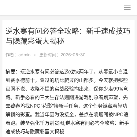
逆水寒有问必答全攻略：新手速成技巧
与隐藏彩蛋大揭秘
作者：
admin
•
更新时间：2026-05-30
摘要：玩逆水寒有问必答这游戏快两年了，从零氪小白混
到赛季榜前十，踩过的坑比爬过的山都多。今天就把那些
官网不说、攻略不提的实战经验掏出来，保你少走99%弯
路。新手必看的三大生存法则刚进游戏别急着刷声望，先
去藏春坞找NPC"花影"接新手任务，这个任务链藏着轻功
解锁的彩蛋。我当年因为没接全，差点在凌烟阁被NPC追
着跑。装备强化千万别贪图,逆水寒有问必答全攻略：新手
速成技巧与隐藏彩蛋大揭秘