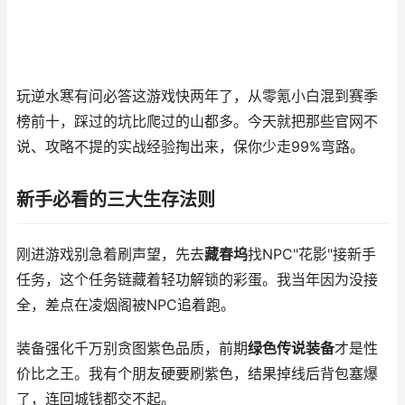
玩逆水寒有问必答这游戏快两年了，从零氪小白混到赛季
榜前十，踩过的坑比爬过的山都多。今天就把那些官网不
说、攻略不提的实战经验掏出来，保你少走99%弯路。
新手必看的三大生存法则
刚进游戏别急着刷声望，先去
藏春坞
找NPC"花影"接新手
任务，这个任务链藏着轻功解锁的彩蛋。我当年因为没接
全，差点在凌烟阁被NPC追着跑。
装备强化千万别贪图紫色品质，前期
绿色传说装备
才是性
价比之王。我有个朋友硬要刷紫色，结果掉线后背包塞爆
了，连回城钱都交不起。