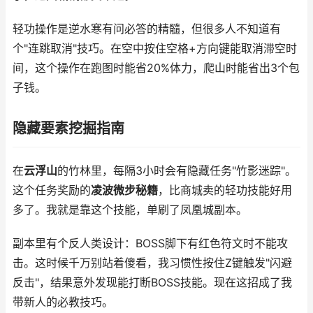
轻功操作是逆水寒有问必答的精髓，但很多人不知道有
个"连跳取消"技巧。在空中按住空格+方向键能取消滞空时
间，这个操作在跑图时能省20%体力，爬山时能省出3个包
子钱。
隐藏要素挖掘指南
在
云浮山
的竹林里，每隔3小时会有隐藏任务"竹影迷踪"。
这个任务奖励的
凌波微步秘籍
，比商城卖的轻功技能好用
多了。我就是靠这个技能，单刷了凤凰城副本。
副本里有个反人类设计：BOSS脚下有红色符文时不能攻
击。这时候千万别站着傻看，我习惯性按住Z键触发"闪避
反击"，结果意外发现能打断BOSS技能。现在这招成了我
带新人的必教技巧。