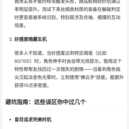
我用玄铁手套时经常触发失败，换成鲛绡轻纱后通过
率明显提升。测试下来丝绸类材质的装备在触碰判定
时更容易被系统识别，特别是涉及衣袖、裙摆的互动
场景。
好感度暗藏玄机
很多人不知道，当好感度达到特定阈值（比如
60/100）时，角色伸手时会自带光效提示。我用这个
特性帮帮友找回过一次错失的剧情——当看到角色指
尖泛起淡金色光晕时，立刻使用"拂云手"技能，能额外
获得10点亲密度。
避坑指南：这些误区你中过几个
盲目追求完美时机