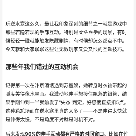
玩逆水寒这么久，最让我印象深刻的细节之一就是游戏中
那些若隐若现的手部互动。特别是
女生伸手
的场景，有时
候轻轻一碰就能触发隐藏剧情，有时候却怎么都点不中。
今天就和大家聊聊这些让无数玩家又爱又恨的互动技巧。
那些年我们错过的互动机会
记得第一次在汴京酒馆遇到苏檀奴，她转身时衣袖带起的
弧度美得像水墨画。我激动地伸手想接住飘落的银簪，结
果手刚伸到一半就触发了"失态"判定，好感度直接扣5点。
这种尴尬场面在逆水寒里真的太多了——不是伸得太快就
是伸得太慢，不是角度不对就是时机不对。
后来发现
90%的伸手互动都有严格的时间窗口
。比如在竹