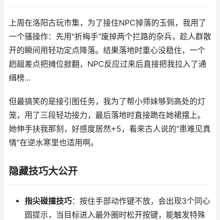
上周在洛阳古玩市集，为了接住NPC掉落的玉佩，我用了
一个骚操作：先用"折梅手"废掉两个拦路的杂兵，趁人群散
开的瞬间用轻功定点降落。结果落地时重心没稳住，一个
趔趄差点把摊位掀翻，NPC反应过来后直接把我拉入了通
缉榜...
但最搞笑的是接引图任务，我为了帮小师妹够到高处的灯
笼，用了三段轻功接力，最后落地时直接跪在她裙摆上。
她伸手扶我那刻，好感度居然+5，看来古人说的"患难见真
情"在逆水寒里也适用啊。
隐藏技巧大公开
指尖碰撞技巧
：按住手部动作键不放，会出现3个同心
圆提示，当目标进入最外圈时松开按键，能触发特殊