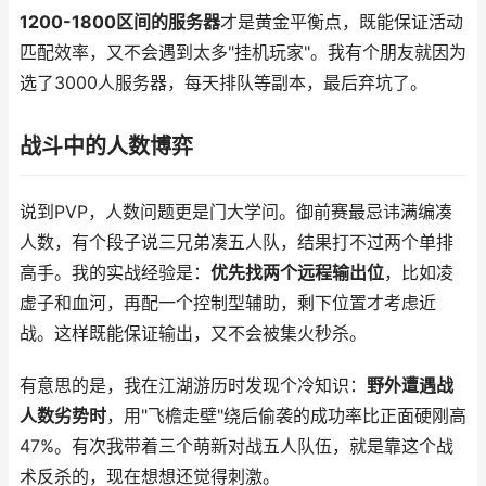
1200-1800区间的服务器
才是黄金平衡点，既能保证活动
匹配效率，又不会遇到太多"挂机玩家"。我有个朋友就因为
选了3000人服务器，每天排队等副本，最后弃坑了。
战斗中的人数博弈
说到PVP，人数问题更是门大学问。御前赛最忌讳满编凑
人数，有个段子说三兄弟凑五人队，结果打不过两个单排
高手。我的实战经验是：
优先找两个远程输出位
，比如凌
虚子和血河，再配一个控制型辅助，剩下位置才考虑近
战。这样既能保证输出，又不会被集火秒杀。
有意思的是，我在江湖游历时发现个冷知识：
野外遭遇战
人数劣势时
，用"飞檐走壁"绕后偷袭的成功率比正面硬刚高
47%。有次我带着三个萌新对战五人队伍，就是靠这个战
术反杀的，现在想想还觉得刺激。