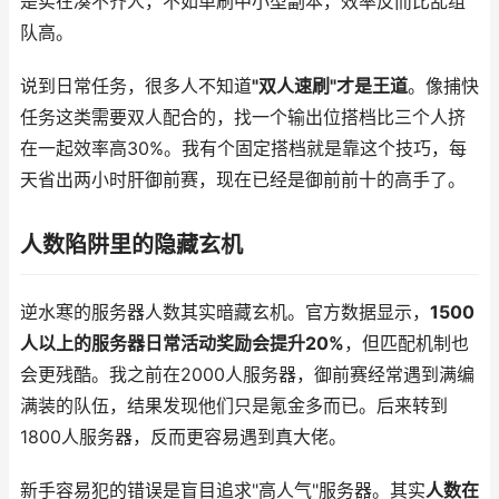
是实在凑不齐人，不如单刷中小型副本，效率反而比乱组
队高。
说到日常任务，很多人不知道
"双人速刷"才是王道
。像捕快
任务这类需要双人配合的，找一个输出位搭档比三个人挤
在一起效率高30%。我有个固定搭档就是靠这个技巧，每
天省出两小时肝御前赛，现在已经是御前前十的高手了。
人数陷阱里的隐藏玄机
逆水寒的服务器人数其实暗藏玄机。官方数据显示，
1500
人以上的服务器日常活动奖励会提升20%
，但匹配机制也
会更残酷。我之前在2000人服务器，御前赛经常遇到满编
满装的队伍，结果发现他们只是氪金多而已。后来转到
1800人服务器，反而更容易遇到真大佬。
新手容易犯的错误是盲目追求"高人气"服务器。其实
人数在