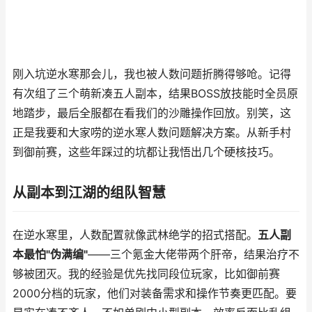
刚入坑逆水寒那会儿，我也被人数问题折腾得够呛。记得
有次组了三个萌新凑五人副本，结果BOSS放技能时全员原
地踏步，最后全服都在看我们的沙雕操作回放。别笑，这
正是我要和大家唠的逆水寒人数问题解决方案。从新手村
到御前赛，这些年踩过的坑都让我悟出几个硬核技巧。
从副本到江湖的组队智慧
在逆水寒里，人数配置就像武林绝学的招式搭配。
五人副
本最怕"伪满编"
——三个氪金大佬带两个肝帝，结果治疗不
够被团灭。我的经验是优先找同段位玩家，比如御前赛
2000分档的玩家，他们对装备需求和操作节奏更匹配。要