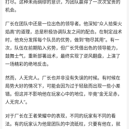
打尽。这种未雨绸缪的意识，为团队赢得了一次次宝贵的
机会。
厂长在团队中还是一位出色的领导者。他深知“众人拾柴火
焰高”的道理，总是积极协调队友之间的配合。在制定战术
时，他充分发挥每个队员的优势，做到“物尽其用”。有一
次，队伍在前期陷入劣势，但厂长凭借出色的领导能力，
鼓舞士气，重新部署战术，最终实现了逆风翻盘，上演了
一场精彩的绝地反击。
然而，人无完人。厂长也并非没有失误的时候。有时候在
局势大好的情况下，可能会因为过于轻敌而出现一些小差
错。但这并不影响他在玩家心中的地位，毕竟“金无足赤，
人无完人”。
对于厂长在王者荣耀中的表现，不同的玩家有不同的看
法。有的玩家认为他是团队的中流砥柱，只要有他在，就