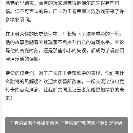
感觉心里踏实；而有的玩家则觉得他偶尔的失误有些可
惜。但不可否认的是，厂长为王者荣耀这款游戏带来了许
多精彩瞬间。
在王者荣耀的历史长河中，厂长留下了浓墨重彩的一笔。
他的故事激励着无数玩家不断提升自己的游戏水平。无论
是他的高光时刻，还是那些小小的失误，都成为了玩家们
津津乐道的话题。
亲爱的读者们，对于厂长在王者荣耀中的表现，你们有什
么独特的见解呢？欢迎大家畅所欲言，一起交流这位电竞
传奇的点点滴滴，让我们共同见证王者荣耀更加精彩的未
来！
王者荣耀哪个英雄是情侣 王者荣耀里都有哪些英雄是情侣