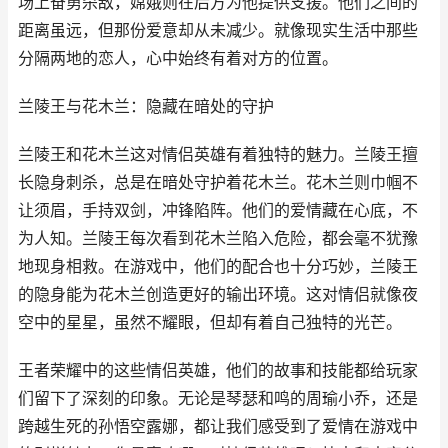
场上奋勇杀敌，嫦娥则在后方为他提供支援。他们之间的
距离虽远，但那份爱意却从未减少。就像现实生活中那些
分隔两地的恋人，心中始终有着对方的位置。
兰陵王与花木兰：隐藏在暗处的守护
兰陵王和花木兰这对情侣英雄有着独特的魅力。兰陵王擅
长隐身刺杀，总是在暗处守护着花木兰。花木兰则巾帼不
让须眉，手持双剑，冲锋陷阵。他们的爱情藏在心底，不
为人知。兰陵王每次看到花木兰陷入危险，都会毫不犹豫
地现身相救。在游戏中，他们的配合也十分巧妙，兰陵王
的隐身能为花木兰创造更好的输出环境。这对情侣就像夜
空中的星星，虽然不耀眼，但却有着自己独特的光芒。
王者荣耀中的这些情侣英雄，他们的故事和技能都给玩家
们留下了深刻的印象。无论是琴瑟和鸣的周瑜小乔，还是
跨越生死的孙悟空露娜，都让我们感受到了爱情在游戏中