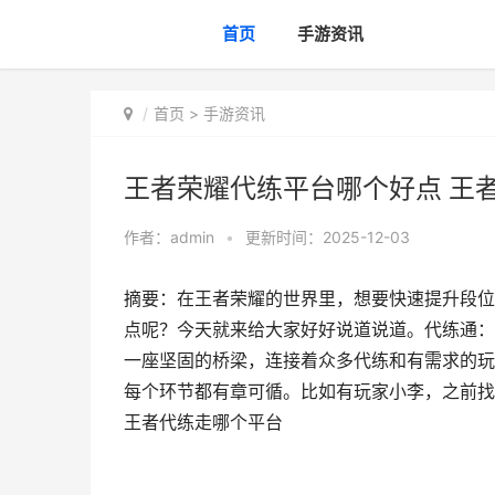
首页
手游资讯
首页
>
手游资讯
王者荣耀代练平台哪个好点 王
作者：
admin
•
更新时间：2025-12-03
摘要：在王者荣耀的世界里，想要快速提升段位
点呢？今天就来给大家好好说道说道。代练通：
一座坚固的桥梁，连接着众多代练和有需求的玩
每个环节都有章可循。比如有玩家小李，之前找
王者代练走哪个平台