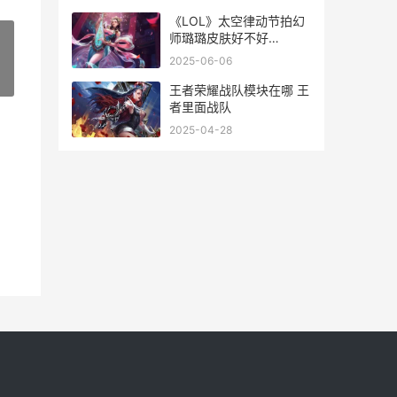
《LOL》太空律动节拍幻
师璐璐皮肤好不好
lol2021太空律动时间
2025-06-06
»
王者荣耀战队模块在哪 王
者里面战队
2025-04-28