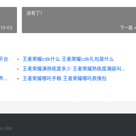
没有了！
-12-03
下一篇 
平台
王者荣耀cdk什么 王者荣耀cdk礼包是什么
王者荣耀满熟练度多少 王者荣耀熟练度满级叫什么
王者荣耀没铭文怎么弄 王者荣耀没铭文怎么弄出来
王者荣耀哪吒手稿 王者荣耀哪吒表情包
XML地图