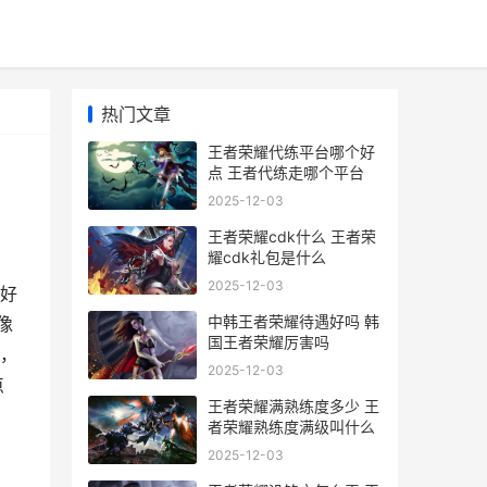
热门文章
王者荣耀代练平台哪个好
点 王者代练走哪个平台
2025-12-03
王者荣耀cdk什么 王者荣
耀cdk礼包是什么
2025-12-03
好
中韩王者荣耀待遇好吗 韩
像
国王者荣耀厉害吗
，
2025-12-03
点
王者荣耀满熟练度多少 王
者荣耀熟练度满级叫什么
2025-12-03