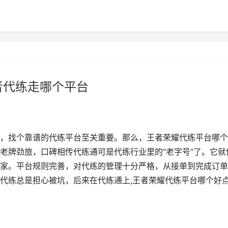
者代练走哪个平台
，找个靠谱的代练平台至关重要。那么，王者荣耀代练平台哪个
老牌劲旅，口碑相传代练通可是代练行业里的“老字号”了。它就
家。平台规则完善，对代练的管理十分严格，从接单到完成订单
代练总是担心被坑，后来在代练通上,王者荣耀代练平台哪个好