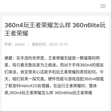
360n4玩王者荣耀怎么样 360n6lite玩
王者荣耀
作者：
admin
•
更新时间：2025-12-01
摘要：在手游的世界里，王者荣耀无疑是一颗璀璨的明
星，吸引着无数玩家为之痴迷。而对于手持360n4的朋友
们来说，肯定很关心这款手机玩王者荣耀的表现如何。今
天，咱们就来一探究竟。硬件性能与游戏适配360n4搭载
了联发科HelioX20处理器，在运行王者荣耀时，整体
表,360n4玩王者荣耀怎么样 360n6lite玩王者荣耀