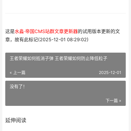
这是
水淼·帝国CMS站群文章更新器
的试用版本更新的文
章，故有此标记(2025-12-01 08:29:02)
王者荣耀如何抵消子弹 王者荣耀如何防止降低粒子
« 上一篇
2025-12-01
没有了！
下一篇 »
延伸阅读