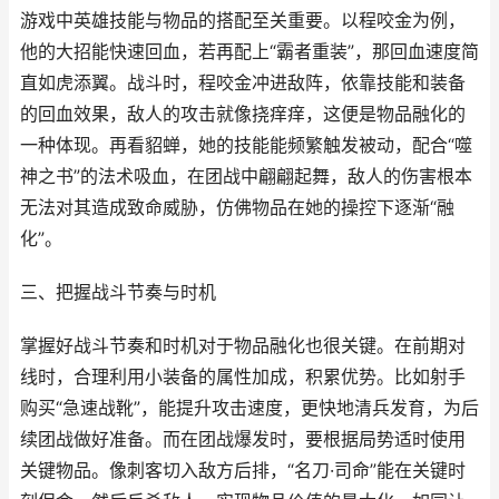
游戏中英雄技能与物品的搭配至关重要。以程咬金为例，
他的大招能快速回血，若再配上“霸者重装”，那回血速度简
直如虎添翼。战斗时，程咬金冲进敌阵，依靠技能和装备
的回血效果，敌人的攻击就像挠痒痒，这便是物品融化的
一种体现。再看貂蝉，她的技能能频繁触发被动，配合“噬
神之书”的法术吸血，在团战中翩翩起舞，敌人的伤害根本
无法对其造成致命威胁，仿佛物品在她的操控下逐渐“融
化”。
三、把握战斗节奏与时机
掌握好战斗节奏和时机对于物品融化也很关键。在前期对
线时，合理利用小装备的属性加成，积累优势。比如射手
购买“急速战靴”，能提升攻击速度，更快地清兵发育，为后
续团战做好准备。而在团战爆发时，要根据局势适时使用
关键物品。像刺客切入敌方后排，“名刀·司命”能在关键时