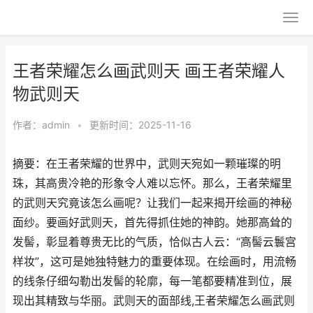
王者荣耀怎么画武则天 画王者荣耀人
物武则天
作者：
admin
•
更新时间：2025-11-16
摘要：在王者荣耀的世界中，武则天宛如一颗璀璨的明
珠，其高贵冷艳的形象令人难以忘怀。那么，王者荣耀里
的武则天究竟该怎么画呢？让我们一起来揭开绘画的神秘
面纱。要画好武则天，首先得抓住她的神韵。她那高耸的
发髻，彰显着尊贵无比的气质，恰似古人云：“高髻云鬟宫
样妆”，这可是她独特魅力的重要体现。在绘画时，用流畅
的线条仔细勾勒出发髻的轮廓，每一笔都要精准到位，展
现出其精致与华丽。武则天的面部线,王者荣耀怎么画武则