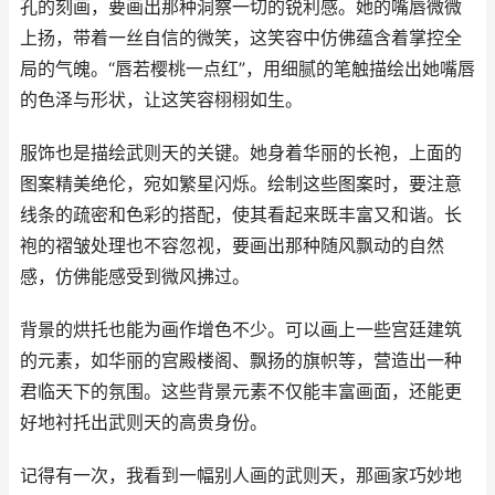
孔的刻画，要画出那种洞察一切的锐利感。她的嘴唇微微
上扬，带着一丝自信的微笑，这笑容中仿佛蕴含着掌控全
局的气魄。“唇若樱桃一点红”，用细腻的笔触描绘出她嘴唇
的色泽与形状，让这笑容栩栩如生。
服饰也是描绘武则天的关键。她身着华丽的长袍，上面的
图案精美绝伦，宛如繁星闪烁。绘制这些图案时，要注意
线条的疏密和色彩的搭配，使其看起来既丰富又和谐。长
袍的褶皱处理也不容忽视，要画出那种随风飘动的自然
感，仿佛能感受到微风拂过。
背景的烘托也能为画作增色不少。可以画上一些宫廷建筑
的元素，如华丽的宫殿楼阁、飘扬的旗帜等，营造出一种
君临天下的氛围。这些背景元素不仅能丰富画面，还能更
好地衬托出武则天的高贵身份。
记得有一次，我看到一幅别人画的武则天，那画家巧妙地