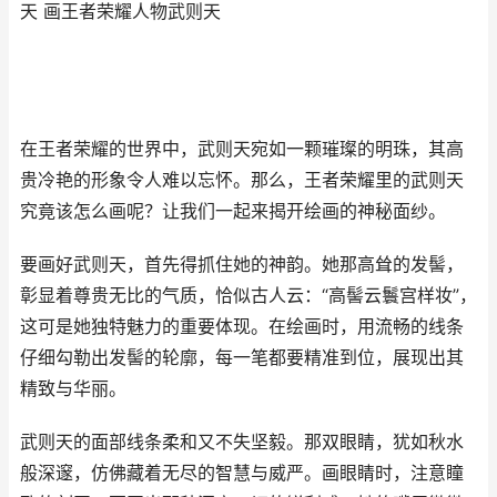
天 画王者荣耀人物武则天
在王者荣耀的世界中，武则天宛如一颗璀璨的明珠，其高
贵冷艳的形象令人难以忘怀。那么，王者荣耀里的武则天
究竟该怎么画呢？让我们一起来揭开绘画的神秘面纱。
要画好武则天，首先得抓住她的神韵。她那高耸的发髻，
彰显着尊贵无比的气质，恰似古人云：“高髻云鬟宫样妆”，
这可是她独特魅力的重要体现。在绘画时，用流畅的线条
仔细勾勒出发髻的轮廓，每一笔都要精准到位，展现出其
精致与华丽。
武则天的面部线条柔和又不失坚毅。那双眼睛，犹如秋水
般深邃，仿佛藏着无尽的智慧与威严。画眼睛时，注意瞳