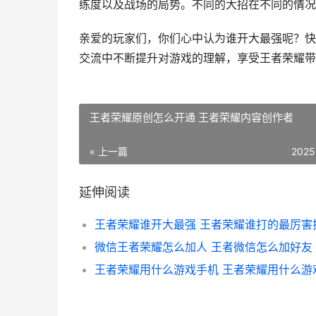
练度以及战场的局势。不同的大招在不同的情况
亲爱的玩家们，你们心中认为谁开大最强呢？快
交流中不断提升对游戏的理解，享受王者荣耀带
王者荣耀原创怎么开通 王者荣耀内容创作者
« 上一篇
2025
延伸阅读
王者荣耀谁开大最强 王者荣耀谁打的最厉害
微信王者荣耀怎么加人 王者微信怎么加好友