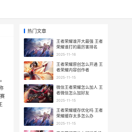
热门文章
王者荣耀谁开大最强 王者
荣耀谁打的最厉害排名
2025-11-16
王者荣耀原创怎么开通 王
者荣耀内容创作者
2025-11-15
。
微信王者荣耀怎么加人 王
称
者微信怎么加好友
赛
2025-11-15
王
王者荣耀缓存优化吗 王者
荣耀缓存太多怎么办
2025-11-15