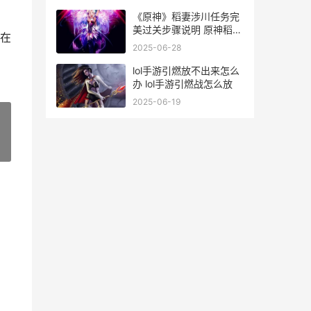
《原神》稻妻涉川任务完
美过关步骤说明 原神稻妻
在
解析
2025-06-28
lol手游引燃放不出来怎么
办 lol手游引燃战怎么放
2025-06-19
»