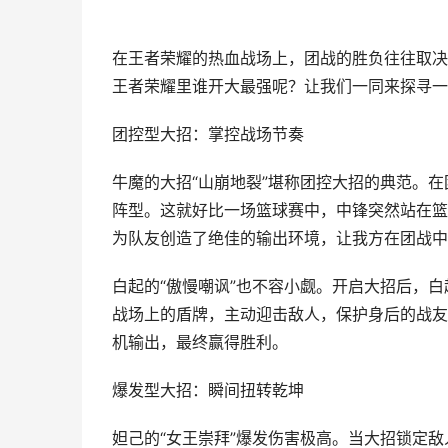
在王者荣耀的热血战场上，团战的胜负往往取决
王者荣耀里谁开大最强呢？让我们一同来探寻一
团控型大招：掌控战场节奏
牛魔的大招“山崩地裂”堪称团控大招的典范。
阵型。这就好比一场篮球赛中，中锋突然站在篮
为队友创造了绝佳的输出环境，让我方在团战中
白起的“傲慢嘲讽”也不容小觑。开启大招后，
战场上的盾牌，主动迎击敌人，保护身后的战友
机输出，最终赢得胜利。
爆发型大招：瞬间扭转乾坤
妲己的“女王崇拜”爆发伤害极高。当大招锁定