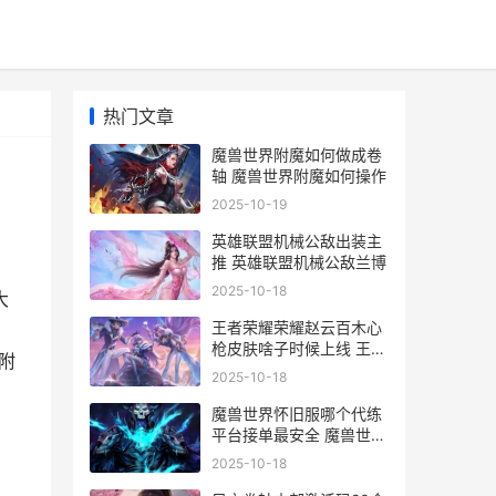
热门文章
魔兽世界附魔如何做成卷
轴 魔兽世界附魔如何操作
2025-10-19
英雄联盟机械公敌出装主
推 英雄联盟机械公敌兰博
2025-10-18
大
王者荣耀荣耀赵云百木心
枪皮肤啥子时候上线 王者
附
荣耀荣耀赵云称号怎么获
2025-10-18
得
魔兽世界怀旧服哪个代练
平台接单最安全 魔兽世界
怀旧服官网
2025-10-18