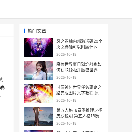
热门文章
风之卷轴内部激活码20个
火之卷轴可以附魔什么
2025-10-18
魔兽世界夏日烈焰战袍如
何获取[多图] 魔兽世界夏
日烈焰战袍有什么用
2025-10-18
的
《原神》世界任务离岛之
卷
路完成图片文字教程 原神
外
世界任务可以联机吗
2025-10-18
第五人格18赛季推理之径
皮肤说明 第五人格18赛季
结束时间
2025-10-18