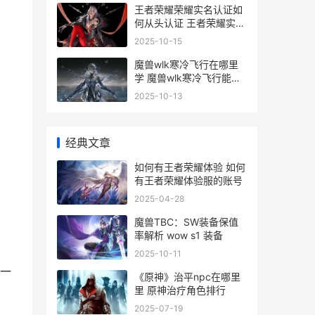
王者荣耀荣耀实名认证如
何从头认证 王者荣耀实名
认证最新公告
2025-10-15
魔兽wlk寒冷飞行在哪里
学 魔兽wlk寒冷飞行能寄
给跨阵营吗
2025-10-13
经典文章
如何有王者荣耀体验 如何
有王者荣耀体验服的账号
2025-04-28
魔兽TBC：SW装备保值
率解析 wow s1 装备
2025-10-11
一
《原神》治平npc在哪里
里 原神治疗角色排行
2025-07-19