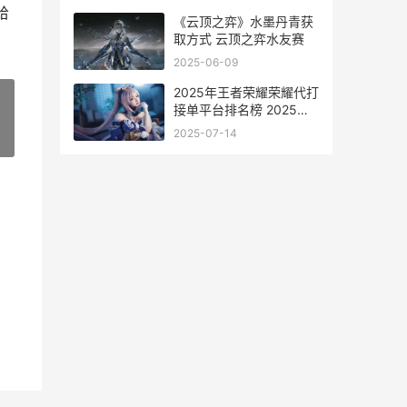
给
《云顶之弈》水墨丹青获
取方式 云顶之弈水友赛
2025-06-09
2025年王者荣耀荣耀代打
接单平台排名榜 2025年
王者荣耀春季总决赛
2025-07-14
»