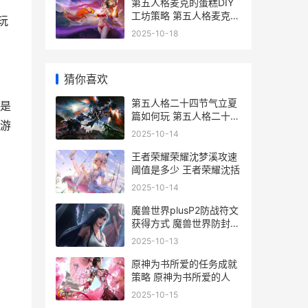
第五人格麦克的蛋糕DIY
工坊策略 第五人格麦克的
玩
烟火秀
2025-10-18
猜你喜欢
第五人格二十四节气立夏
是
篇如何玩 第五人格二十四
游
节气头像怎么获得
2025-10-14
王者荣耀荣耀沈梦溪攻速
阈值是多少 王者荣耀沈括
2025-10-14
魔兽世界plusP2防战符文
获得方式 魔兽世界防封技
巧
2025-10-13
原神为书所爱的任务成就
策略 原神为书所爱的人
2025-10-15