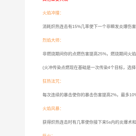
火焰冲撞：
消耗炽热连击有15%几率使下一个非瞬发炎爆伤害提
烈焰大师：
非燃烧期间你的点燃伤害提高25%，燃烧期间火
(火冲传染点燃现在基础是一次传染4个目标，选
狂热法咒：
每次连续的暴击使你的暴击伤害提高2%，最多10
火焰风暴：
获得炽热连击时有几率使你接下来5s内的炎爆术和
纵火：