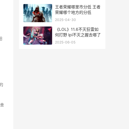
王者荣耀哪里市分低 王者
荣耀哪个地方的分低
2025-04-30
《LOL》11.6不灭狂雷如
何打野 lpl不灭之握去哪了
阳
2025-06-05
的
舍