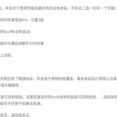
扭，并且对于使用烈焰风暴的场合没有收益，不如点二选一的另一个天赋)
你的伤害增加4%，可叠3层
buff有没有说法)
施放的炎爆造成额外10%伤害
上总结：
天赋拉高了精通收益，并且由于燃烧的低覆盖，暴击收益会比常规火法高
形成水桶属性;
可控和规划，这套狂轰滥炸的build舍弃的就是可控和规划.......因此除
级也许还是不如暴击急速。
资讯，请持续关注。