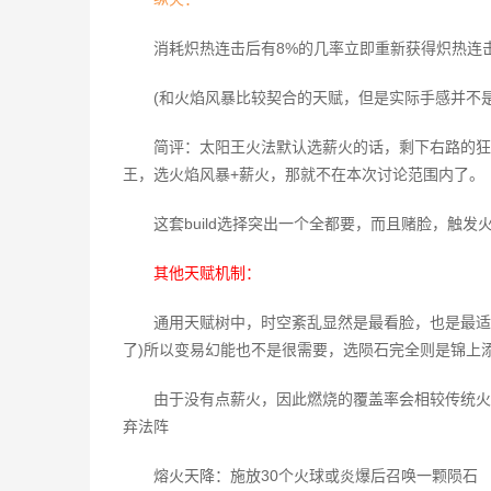
消耗炽热连击后有8%的几率立即重新获得炽热连
(和火焰风暴比较契合的天赋，但是实际手感并不
简评：太阳王火法默认选薪火的话，剩下右路的狂
王，选火焰风暴+薪火，那就不在本次讨论范围内了。
这套build选择突出一个全都要，而且赌脸，触发火焰风
其他天赋机制：
通用天赋树中，时空紊乱显然是最看脸，也是最适
了)所以变易幻能也不是很需要，选陨石完全则是锦上
由于没有点薪火，因此燃烧的覆盖率会相较传统火
弃法阵
熔火天降：施放30个火球或炎爆后召唤一颗陨石