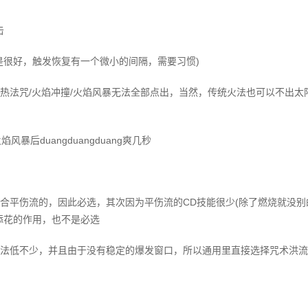
击
是很好，触发恢复有一个微小的间隔，需要习惯)
热法咒/火焰冲撞/火焰风暴无法全部点出，当然，传统火法也可以不出太
暴后duangduangduang爽几秒
合平伤流的，因此必选，其次因为平伤流的CD技能很少(除了燃烧就没别
添花的作用，也不是必选
法低不少，并且由于没有稳定的爆发窗口，所以通用里直接选择咒术洪流