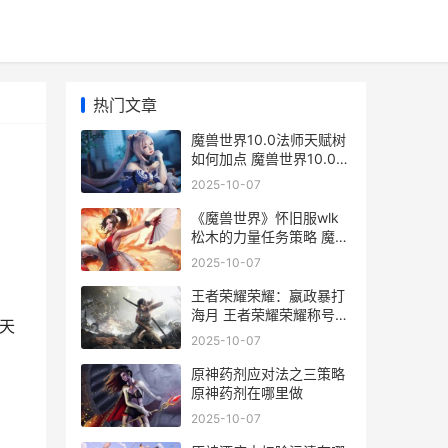
热门文章
魔兽世界10.0法师天赋树
如何加点 魔兽世界10.0法
师属性优先级
2025-10-07
《魔兽世界》怀旧服wlk
松木的力量任务策略 魔兽
世界怀旧服哪个服务器人
2025-10-07
多
王者荣耀荣耀：嬴政暴打
海月 王者荣耀荣耀称号哪
个天
个含金量最高
2025-10-07
原神药剂应对法之三策略
原神药剂在哪里做
2025-10-07