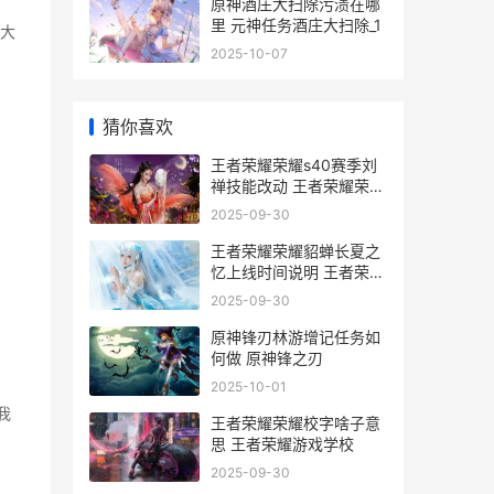
原神酒庄大扫除污渍在哪
里 元神任务酒庄大扫除_1
到大
2025-10-07
猜你喜欢
王者荣耀荣耀s40赛季刘
禅技能改动 王者荣耀荣耀
水晶保底多少
2025-09-30
王者荣耀荣耀貂蝉长夏之
忆上线时间说明 王者荣耀
荣耀貂蝉称号怎么获得
2025-09-30
原神锋刃林游增记任务如
何做 原神锋之刃
2025-10-01
我
王者荣耀荣耀校字啥子意
思 王者荣耀游戏学校
2025-09-30