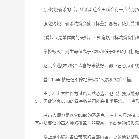
(点灼烧斩杀的话，斩杀期这个天赋会有一点点别
强化灼烧：斩杀灼烧会使目标叠加易伤，使其受到
(看起来是单体向的天赋，不知道切目标灼烧保持易伤
掌控毁灭：对生命值高于70%和低于30%的目标
这几个选项根据个人喜好来就好，都不在必点路线
整个build就是在不停地拼火焰风暴和火焰冲撞;
由于冲击大师作为过路天赋必选，配合加强点燃的
少，因此这套build的绿字收益可能会非常平均，有望
冲击大师也是这套build的矛盾点，冲击大师的核心是
有办法能让冲击大师的覆盖率非常高，不然精通的优先
以上是小编为各位带来的全部内容，更多精彩游戏