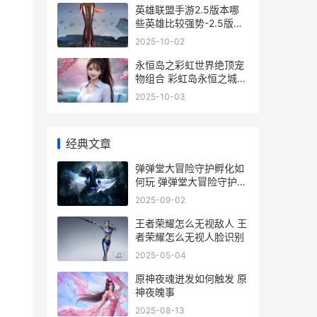
英雄联盟手游2.5版本哪
些英雄比较强势-2.5版本
强势英雄推荐
2025-10-02
永恒岛之彩虹世界绝顶宠
物组合 彩虹岛永恒之城怎
么走
2025-10-03
经典文章
弹弹堂大冒险守护孵化如
何玩 弹弹堂大冒险守护兽
哪个好
2025-09-02
王者荣耀怎么无视敌人 王
者荣耀怎么无视人脸识别
2025-05-04
原神夜魂迸发如何触发 原
神夜魄事
2025-08-13