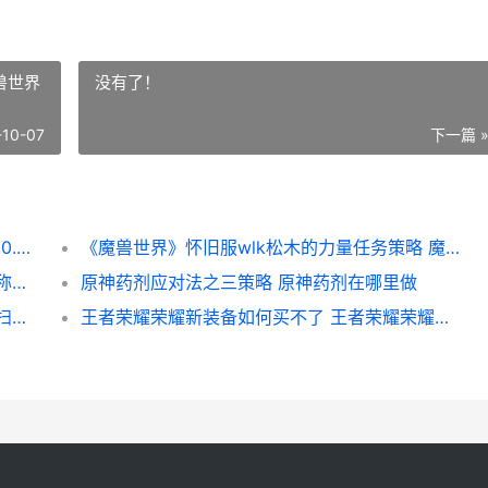
兽世界
没有了！
-10-07
下一篇 
魔兽世界10.0法师天赋树如何加点 魔兽世界10.0法师属性优先级
《魔兽世界》怀旧服wlk松木的力量任务策略 魔兽世界怀旧服哪个服务器人多
王者荣耀荣耀：嬴政暴打海月 王者荣耀荣耀称号哪个含金量最高
原神药剂应对法之三策略 原神药剂在哪里做
原神酒庄大扫除污渍在哪里 元神任务酒庄大扫除_1
王者荣耀荣耀新装备如何买不了 王者荣耀荣耀新英雄