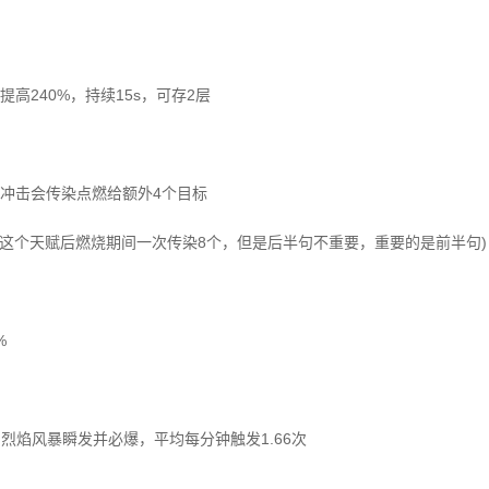
高240%，持续15s，可存2层
焰冲击会传染点燃给额外4个目标
择这个天赋后燃烧期间一次传染8个，但是后半句不重要，重要的是前半句)
%
烈焰风暴瞬发并必爆，平均每分钟触发1.66次