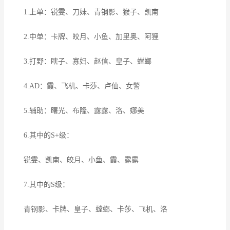
1.上单：锐雯、刀妹、青钢影、猴子、凯南
2.中单：卡牌、皎月、小鱼、加里奥、阿狸
3.打野：瞎子、寡妇、赵信、皇子、螳螂
4.AD：霞、飞机、卡莎、卢仙、女警
5.辅助：曙光、布隆、露露、洛、娜美
6.其中的S+级：
锐雯、凯南、皎月、小鱼、霞、露露
7.其中的S级：
青钢影、卡牌、皇子、螳螂、卡莎、飞机、洛