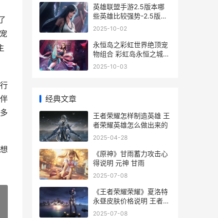
英雄联盟手游2.5版本哪
些英雄比较强势-2.5版本
了
强势英雄推荐
2025-10-02
宠
永恒岛之彩虹世界绝顶宠
主
物组合 彩虹岛永恒之城怎
么走
2025-10-03
行
经典文章
伴
多
王者荣耀怎样制造英雄 王
者荣耀英雄怎么做出来的
2025-04-28
想
《原神》甘雨蓄力攻击心
得说明 元神 甘雨
2025-07-08
《王者荣耀荣耀》夏洛特
永昼皮肤价格说明 王者荣
耀荣耀黄金是什么段位
2025-07-08
»