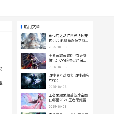
热门文章
永恒岛之彩虹世界绝顶宠
物组合 彩虹岛永恒之城怎
么走
2025-10-03
王者荣耀荣耀K甲春天赛
快讯：CW险胜火豹保留
季后赛希望 王者荣耀荣耀
2025-10-03
家
卡册纪念卡
原神暗号对照表 原神对暗
.
号npc
组
2025-10-03
王者荣耀荣耀蔷薇珍宝阁
在哪里2021 王者荣耀蔷
薇
2025-10-03