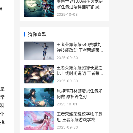
魔兽世界10.0前往灭龙要
塞任务过法详细解答 魔兽
想
世界10.0前夕惩戒骑天赋
2025-10-03
猜你喜欢
王者荣耀荣耀s40赛季刘
禅技能改动 王者荣耀荣耀
水晶保底多少
2025-09-30
王者荣耀荣耀貂蝉长夏之
忆上线时间说明 王者荣耀
荣耀貂蝉称号怎么获得
2025-09-30
是
原神锋刃林游增记任务如
何做 原神锋之刃
常
2025-10-01
料
仆
王者荣耀荣耀校字啥子意
思 王者荣耀游戏学校
择
2025-09-30