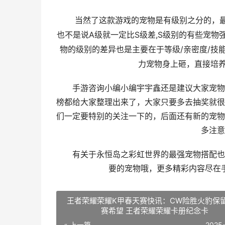
当然了这款游戏的宠物是有级别之分的，最高
也不是说A级就一定比S级差,S级别的有些宠
物的级别的差异也是主要在于等级/亲密度/技
力宠物身上砸，直接培
手游咨询小编小编宇宇鑫还是建议大家宠物选
榜都给大家整理出来了，大家只要多去抽奖就很
们一定要特别的关注一下的，后面还有新的宠物
多注意
有关于永恒岛之彩虹世界的最强宠物搭配也是
要的宠物哦，更多精彩内容尽在
王者荣耀荣耀K甲春天赛快讯：CW险胜火豹保
赛希望 王者荣耀荣耀卡册纪念卡
« 上一篇
2025