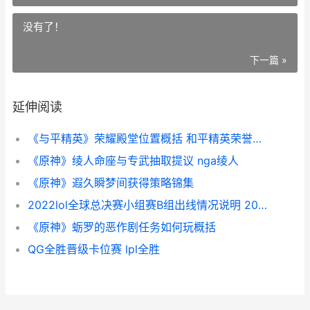
没有了！
下一篇 »
延伸阅读
《与平精英》荣耀殿堂位置概括 和平精英荣誉奖章rpg
《原神》绫人命座与专武抽取提议 nga绫人
《原神》遐久瞬梦间获得策略锦集
2022lol全球总决赛小组赛B组出线情况说明 2021lol全球总决赛赛程表规则
《原神》蛎罗的恶作剧任务如何玩概括
QG全胜晋级卡位赛 lpl全胜