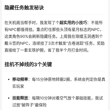
隐藏任务触发秘诀
在天机阁当帮手时，我发现了个
超实用的小技巧
：不是所
有NPC都值得挂。重点盯住那些头顶有星月标志的NPC，
这类角色90%会刷新隐藏任务。上周我在琅嬛玉洞遇到个
戴斗笠的NPC，连续挂了3次才触发“古卷迷踪”任务，奖励
直接给了一套玄铁护腕，省了我半个月打金时间。
挂机不掉线的3个关键
移动频率
：每15分钟原地转圈2圈，系统会判定你是真
实玩家
技能释放
：每隔10分钟对着空气放个基础技能，我试
过放“破阵子”最保险