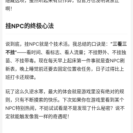
隐藏选项，虽然听起来有点作弊，但官方也没明说禁止
啊！
挂NPC的终极心法
说到底，挂NPC就是个技术活。我总结的口诀是：
“三看三
不挂”
——看时间、看标志、看人流量；不挂野外、不挂独
苗、不挂带毒。现在每天早上起床第一件事就是查NPC刷
新表，晚上睡觉前还要去固定位置收任务，日子过得比上
班打卡还规律。
玩了这么久逆水寒，最大的体会就是游戏里没有绝对的规
则，只有不断摸索的快乐。下次如果你在游戏里看到某个
NPC特别热闹，不妨试试看是不是发现了什么秘密？说不
定就能触发像我一样的奇遇呢！