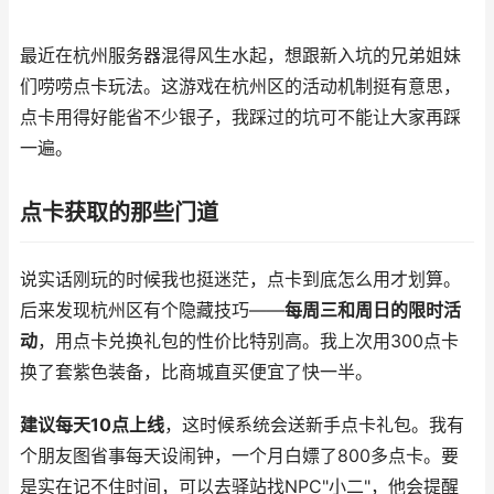
最近在杭州服务器混得风生水起，想跟新入坑的兄弟姐妹
们唠唠点卡玩法。这游戏在杭州区的活动机制挺有意思，
点卡用得好能省不少银子，我踩过的坑可不能让大家再踩
一遍。
点卡获取的那些门道
说实话刚玩的时候我也挺迷茫，点卡到底怎么用才划算。
后来发现杭州区有个隐藏技巧——
每周三和周日的限时活
动
，用点卡兑换礼包的性价比特别高。我上次用300点卡
换了套紫色装备，比商城直买便宜了快一半。
建议每天10点上线
，这时候系统会送新手点卡礼包。我有
个朋友图省事每天设闹钟，一个月白嫖了800多点卡。要
是实在记不住时间，可以去驿站找NPC"小二"，他会提醒