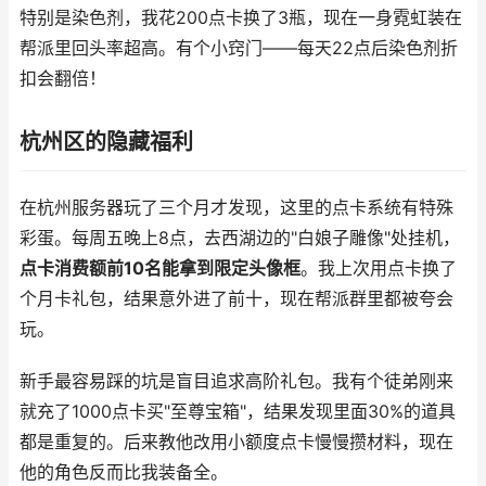
特别是染色剂，我花200点卡换了3瓶，现在一身霓虹装在
帮派里回头率超高。有个小窍门——每天22点后染色剂折
扣会翻倍！
杭州区的隐藏福利
在杭州服务器玩了三个月才发现，这里的点卡系统有特殊
彩蛋。每周五晚上8点，去西湖边的"白娘子雕像"处挂机，
点卡消费额前10名能拿到限定头像框
。我上次用点卡换了
个月卡礼包，结果意外进了前十，现在帮派群里都被夸会
玩。
新手最容易踩的坑是盲目追求高阶礼包。我有个徒弟刚来
就充了1000点卡买"至尊宝箱"，结果发现里面30%的道具
都是重复的。后来教他改用小额度点卡慢慢攒材料，现在
他的角色反而比我装备全。