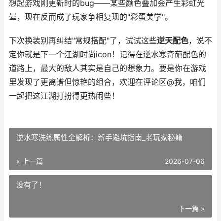
想起游戏刚更新时的bug——某些颜色叠加会产生彩虹光
晕，现在反而成了玩家争相复现的"彩蛋美学"。
下次换装别再纠结"常规搭配"了，试试这些
逆天配色
，说不
定你就是下一个江湖时尚icon！记得在逆水寒奇葩配色的
道路上，最大的敌人其实是自己的想象力。要是你在游戏
里发现了更离谱但惊艳的组合，欢迎在评论区@我，咱们
一起把这江湖打扮得更热闹些！
逆水寒洗练属性全解析：新手避坑指南_老玩家秘籍
« 上一篇
2026-07-06
没有了！
下一篇 »