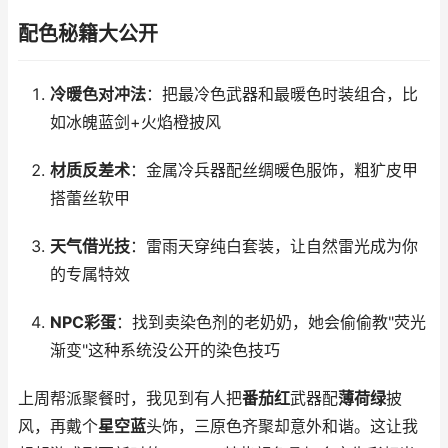
配色秘籍大公开
冷暖色对冲法
：把最冷色武器和最暖色时装组合，比
如冰魄蓝剑+火焰橙披风
材质反差术
：金属冷兵器配丝绸暖色服饰，粗犷皮甲
搭蕾丝软甲
天气借光技
：雷雨天穿纯白套装，让自然雷光成为你
的专属特效
NPC彩蛋
：找到卖染色剂的老奶奶，她会偷偷教"荧光
渐变"这种系统没公开的染色技巧
上周帮派聚餐时，我见到有人把
番茄红
武器配
薄荷绿
披
风，再戴个
星空蓝
头饰，三原色齐聚却意外和谐。这让我