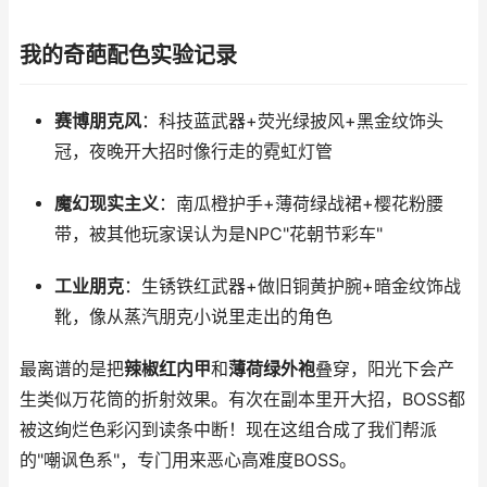
我的奇葩配色实验记录
赛博朋克风
：科技蓝武器+荧光绿披风+黑金纹饰头
冠，夜晚开大招时像行走的霓虹灯管
魔幻现实主义
：南瓜橙护手+薄荷绿战裙+樱花粉腰
带，被其他玩家误认为是NPC"花朝节彩车"
工业朋克
：生锈铁红武器+做旧铜黄护腕+暗金纹饰战
靴，像从蒸汽朋克小说里走出的角色
最离谱的是把
辣椒红内甲
和
薄荷绿外袍
叠穿，阳光下会产
生类似万花筒的折射效果。有次在副本里开大招，BOSS都
被这绚烂色彩闪到读条中断！现在这组合成了我们帮派
的"嘲讽色系"，专门用来恶心高难度BOSS。