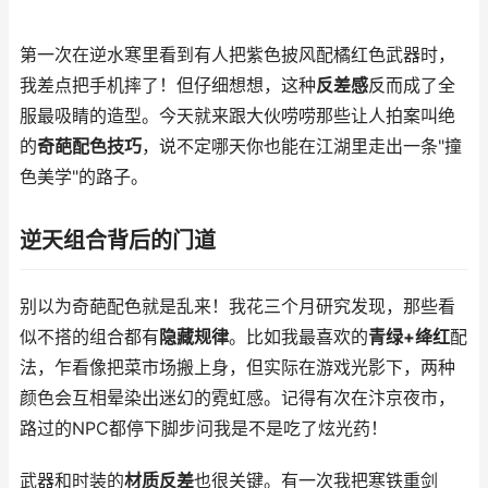
第一次在逆水寒里看到有人把紫色披风配橘红色武器时，
我差点把手机摔了！但仔细想想，这种
反差感
反而成了全
服最吸睛的造型。今天就来跟大伙唠唠那些让人拍案叫绝
的
奇葩配色技巧
，说不定哪天你也能在江湖里走出一条"撞
色美学"的路子。
逆天组合背后的门道
别以为奇葩配色就是乱来！我花三个月研究发现，那些看
似不搭的组合都有
隐藏规律
。比如我最喜欢的
青绿+绛红
配
法，乍看像把菜市场搬上身，但实际在游戏光影下，两种
颜色会互相晕染出迷幻的霓虹感。记得有次在汴京夜市，
路过的NPC都停下脚步问我是不是吃了炫光药！
武器和时装的
材质反差
也很关键。有一次我把寒铁重剑