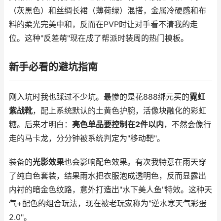
（灰黑色）和丝绸长裙（薄荷绿）混搭，金属冷硬感和布
料的柔光完美中和，反而在PVP时让对手看不清我的走
位。这种"反差萌"现在成了帮派时装周的热门模板。
新手必看的避坑指南
刚入坑时我也踩过不少坑。最惨的是花888绑元买的
霓虹
紫战靴
，配上系统默认的土黄色护腕，活像块融化的彩虹
糖。后来才明白：
亮色单品要控制在2件以内
，不然会像行
走的马卡龙，分分钟被系统判定为"移动靶"。
装备的
光影效果
也会影响配色效果。有次我特意在雨天穿
了纯白色套装，结果雨水把衣服泡成透明色，反而显露出
内衬的暗金色纹路，意外打造出"水下美人鱼"特效。这种天
气+配色的组合玩法，现在被老玩家称为"逆水寒天气彩蛋
2.0"。