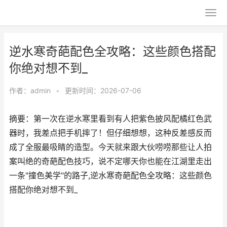
逆水寒奇葩配色全攻略：这些颜色搭配
你绝对想不到_
作者：
admin
•
更新时间：2026-07-06
摘要：第一次在逆水寒里看到有人把紫色披风配橘红色武
器时，我差点把手机摔了！但仔细想想，这种反差感反而
成了全服最吸睛的造型。今天就来跟大伙唠唠那些让人拍
案叫绝的奇葩配色技巧，说不定哪天你也能在江湖里走出
一条"撞色美学"的路子,逆水寒奇葩配色全攻略：这些颜色
搭配你绝对想不到_