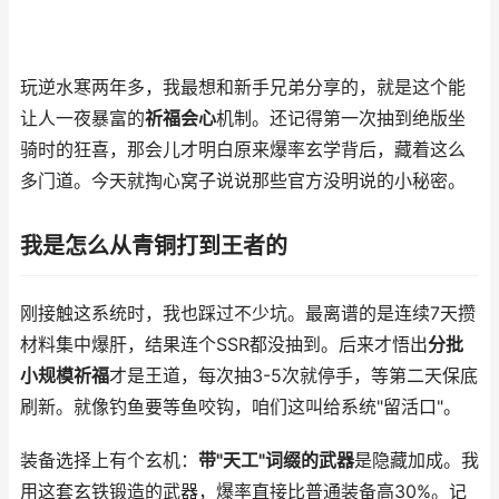
玩逆水寒两年多，我最想和新手兄弟分享的，就是这个能
让人一夜暴富的
祈福会心
机制。还记得第一次抽到绝版坐
骑时的狂喜，那会儿才明白原来爆率玄学背后，藏着这么
多门道。今天就掏心窝子说说那些官方没明说的小秘密。
我是怎么从青铜打到王者的
刚接触这系统时，我也踩过不少坑。最离谱的是连续7天攒
材料集中爆肝，结果连个SSR都没抽到。后来才悟出
分批
小规模祈福
才是王道，每次抽3-5次就停手，等第二天保底
刷新。就像钓鱼要等鱼咬钩，咱们这叫给系统"留活口"。
装备选择上有个玄机：
带"天工"词缀的武器
是隐藏加成。我
用这套玄铁锻造的武器，爆率直接比普通装备高30%。记