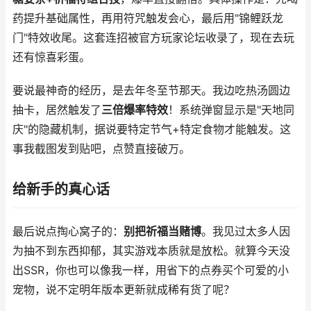
药提升基础属性，再用符咒触发会心，最后用"锦鲤跃龙
门"特效收尾。这套连招被官方玩家论坛收录了，现在去玩
还有惊喜彩蛋。
要说最神奇的经历，是去年冬至节那天。我边吃热汤圆边
抽卡，居然触发了
三倍爆率特效
！系统弹窗显示是"天地同
庆"的隐藏机制，据说要特定节气+特定食物才能触发。这
事我截图发到贴吧，点赞直接破万。
给新手的真心话
最后说点掏心窝子的：
别把祈福当赌博
。我见过太多人因
为抽不到东西抑郁，其实游戏本质就是放松。就算今天没
出SSR，你也可以像我一样，用省下的点券买个可爱的小
宠物，说不定明年版本更新就成稀有货了呢？