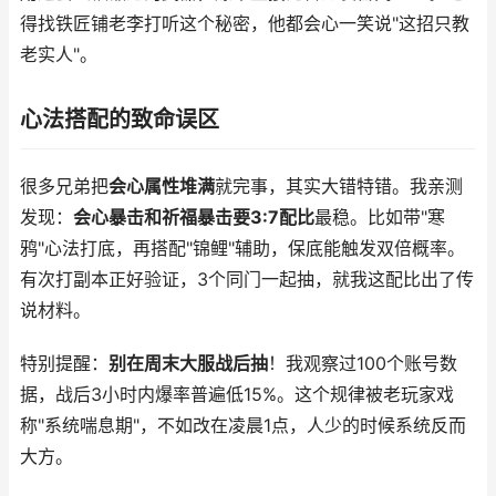
得找铁匠铺老李打听这个秘密，他都会心一笑说"这招只教
老实人"。
心法搭配的致命误区
很多兄弟把
会心属性堆满
就完事，其实大错特错。我亲测
发现：
会心暴击和祈福暴击要3:7配比
最稳。比如带"寒
鸦"心法打底，再搭配"锦鲤"辅助，保底能触发双倍概率。
有次打副本正好验证，3个同门一起抽，就我这配比出了传
说材料。
特别提醒：
别在周末大服战后抽
！我观察过100个账号数
据，战后3小时内爆率普遍低15%。这个规律被老玩家戏
称"系统喘息期"，不如改在凌晨1点，人少的时候系统反而
大方。