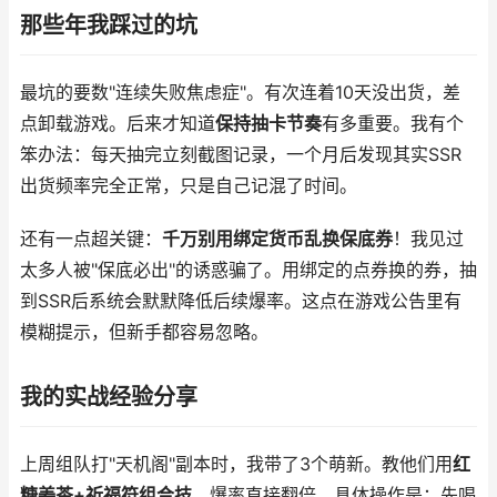
那些年我踩过的坑
最坑的要数"连续失败焦虑症"。有次连着10天没出货，差
点卸载游戏。后来才知道
保持抽卡节奏
有多重要。我有个
笨办法：每天抽完立刻截图记录，一个月后发现其实SSR
出货频率完全正常，只是自己记混了时间。
还有一点超关键：
千万别用绑定货币乱换保底券
！我见过
太多人被"保底必出"的诱惑骗了。用绑定的点券换的券，抽
到SSR后系统会默默降低后续爆率。这点在游戏公告里有
模糊提示，但新手都容易忽略。
我的实战经验分享
上周组队打"天机阁"副本时，我带了3个萌新。教他们用
红
糖姜茶+祈福符组合技
，爆率直接翻倍。具体操作是：先喝