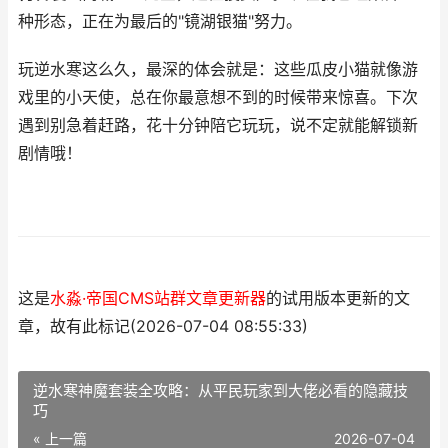
种形态，正在为最后的"镜湖银猫"努力。
玩逆水寒这么久，最深的体会就是：这些瓜皮小猫就像游
戏里的小天使，总在你最意想不到的时候带来惊喜。下次
遇到别急着赶路，花十分钟陪它玩玩，说不定就能解锁新
剧情哦！
这是
水淼·帝国CMS站群文章更新器
的试用版本更新的文
章，故有此标记(2026-07-04 08:55:33)
逆水寒神魔套装全攻略：从平民玩家到大佬必看的隐藏技
巧
« 上一篇
2026-07-04