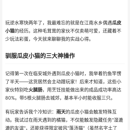
玩逆水寒快两年了，我最难忘的就是在江南水乡偶遇
瓜皮
小猫
的经历。这种毛茸茸的家伙不仅卖萌可爱，还藏着不
少玩法彩蛋，今天就来聊聊我的实战心得。
驯服瓜皮小猫的三大神操作
记得第一次在临安城外遇到瓜皮小猫时，我举着钓鱼竿愣
了半天——这货居然会主动蹭玩家！后来才知道，这些小
家伙特别吃
火腿肠
，用烹饪技能做出来的成品成功率高达
80%。带5根火腿肠去城郊，基本半小时能收服三只。
有玩家告诉我个冷知识：
雨天
的瓜皮小猫会触发特殊互
动。我试过在雨天遇到的橘猫，不仅能触发隐藏任务"湿漉
漉的友谊"，还能获得限定披风"落汤猫"（虽然名字土了