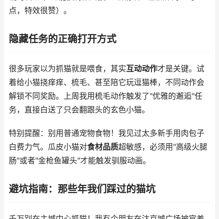
点，特效很赞）。
隐藏任务的正确打开方式
很多玩家以为抓猫就是喂食，其实
互动动作
才是关键。试
着给小猫挠痒痒、梳毛、甚至陪它玩逗猫棒，不同动作会
解锁不同奖励。上周我用梳毛动作触发了"优雅的邂逅"任
务，直接白送了只会翻跟头的玄色小猫。
特别提醒：别用普通宠物食物！我见过太多新手用肉包子
白费力气。瓜皮小猫对
食材品质
超敏感，必须用"高级火腿
肠"或者"金枪鱼罐头"才能触发驯服动画。
避坑指南：那些年我们踩过的猫坑
千万别在主城中心抓猫！我有个朋友在汴京城广场被官差