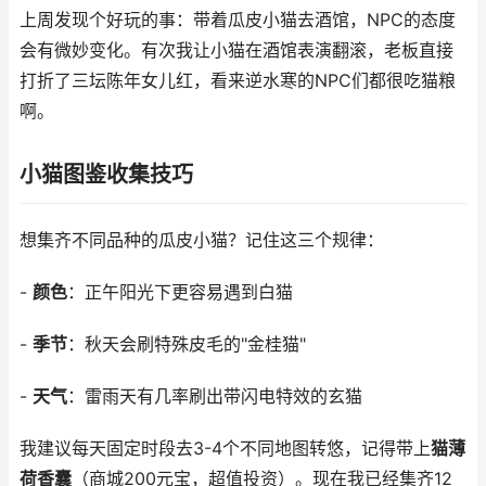
上周发现个好玩的事：带着瓜皮小猫去酒馆，NPC的态度
会有微妙变化。有次我让小猫在酒馆表演翻滚，老板直接
打折了三坛陈年女儿红，看来逆水寒的NPC们都很吃猫粮
啊。
小猫图鉴收集技巧
想集齐不同品种的瓜皮小猫？记住这三个规律：
-
颜色
：正午阳光下更容易遇到白猫
-
季节
：秋天会刷特殊皮毛的"金桂猫"
-
天气
：雷雨天有几率刷出带闪电特效的玄猫
我建议每天固定时段去3-4个不同地图转悠，记得带上
猫薄
荷香囊
（商城200元宝，超值投资）。现在我已经集齐12