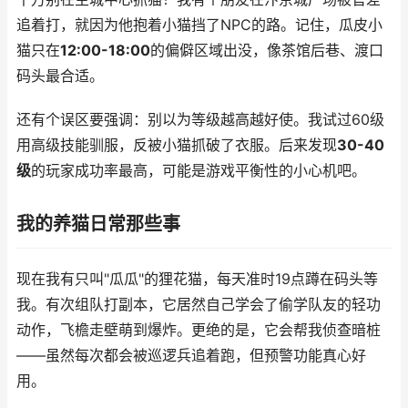
追着打，就因为他抱着小猫挡了NPC的路。记住，瓜皮小
猫只在
12:00-18:00
的偏僻区域出没，像茶馆后巷、渡口
码头最合适。
还有个误区要强调：别以为等级越高越好使。我试过60级
用高级技能驯服，反被小猫抓破了衣服。后来发现
30-40
级
的玩家成功率最高，可能是游戏平衡性的小心机吧。
我的养猫日常那些事
现在我有只叫"瓜瓜"的狸花猫，每天准时19点蹲在码头等
我。有次组队打副本，它居然自己学会了偷学队友的轻功
动作，飞檐走壁萌到爆炸。更绝的是，它会帮我侦查暗桩
——虽然每次都会被巡逻兵追着跑，但预警功能真心好
用。