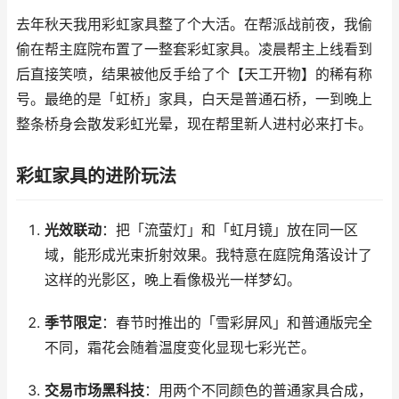
去年秋天我用彩虹家具整了个大活。在帮派战前夜，我偷
偷在帮主庭院布置了一整套彩虹家具。凌晨帮主上线看到
后直接笑喷，结果被他反手给了个【天工开物】的稀有称
号。最绝的是「虹桥」家具，白天是普通石桥，一到晚上
整条桥身会散发彩虹光晕，现在帮里新人进村必来打卡。
彩虹家具的进阶玩法
光效联动
：把「流萤灯」和「虹月镜」放在同一区
域，能形成光束折射效果。我特意在庭院角落设计了
这样的光影区，晚上看像极光一样梦幻。
季节限定
：春节时推出的「雪彩屏风」和普通版完全
不同，霜花会随着温度变化显现七彩光芒。
交易市场黑科技
：用两个不同颜色的普通家具合成，