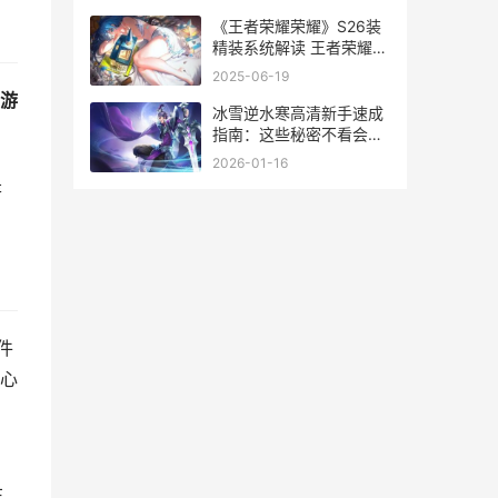
《王者荣耀荣耀》S26装
精装系统解读 王者荣耀荣
耀之章命运篇免费观看完
2025-06-19
整版
和游
冰雪逆水寒高清新手速成
指南：这些秘密不看会少
玩30_游戏
2026-01-16
是
件
心
在