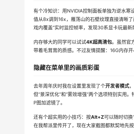
有个冷知识：用NVIDIA控制面板单独为逆水寒
值从8x调到16x，雁荡山的石壁纹理直接清晰了两倍
戏内覆盖”实时监控帧率，发现30系显卡玩最新
内存够大的同学可以试试
4K超高清包
。虽然官
带着毛茸茸的质感。不过友情提醒：16G内存开
隐藏在菜单里的画质彩蛋
去年周年庆时我在设置里发现了个
开发者模式
，
但“景深优化”和“雾效增强”两个选项特别实用
P图加滤镜了。
还有个超实用的小技巧：按
Alt+Z
可以随时切换
在我帮派里传开了，现在大家截图都默契地先按