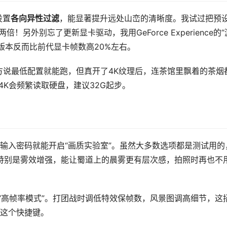
设置
各向异性过滤
，能显著提升远处山峦的清晰度。我试过把预
！另外别忘了更新显卡驱动，我用GeForce Experience的“
版本反而比前代显卡帧数高20%左右。
方说最低配置就能跑，但真开了4K纹理后，连茶馆里飘着的茶烟
4K会频繁读取硬盘，建议32G起步。
输入密码就能开启“画质实验室”。虽然大多数选项都是测试用的
。特别是雾效增强，能让蜀道上的晨雾更有层次感，拍照时再也不
“高帧率模式”。打团战时调低特效保帧数，风景图调高细节，这
这个快捷键。