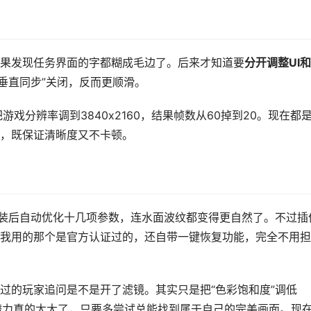
果发现任务界面的字都糊成毛边了。后来才知道要
分开调整UI
的“垂直同步”关闭，反而更顺滑。
戏分辨率调到3840x2160，结果帧数从60掉到20。现在都
，既保证清晰度又不卡顿。
安装后自动优化十几项参数，连水面波纹都变得更自然了。不过插
我用的那个是官方认证过的，还自带一键恢复功能，完全不用担
过的玩家追问是不是开了滤镜。其实只是把“色彩饱和度”调低
面潜力真的太大了，只要多尝试总能找到属于自己的完美画面。现