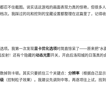
都忍不住截图。说实话这游戏的画面表现力真的惊艳，但很多人
档次。我踩过的坑和挖到的宝藏设置都整理在这篇里了，记得收
选项。我第一次发现
显卡优化选项
时简直惊呆了——原来把“水
面反射！还有个隐藏的
动态光影
开关，开启后洛阳城的日落真的
数掉到卡顿。其实只要抓住三个关键点：
分辨率
（根据自己显示
级
（控制粒子效果）。我建议先调到中等，再逐项往上试，找到