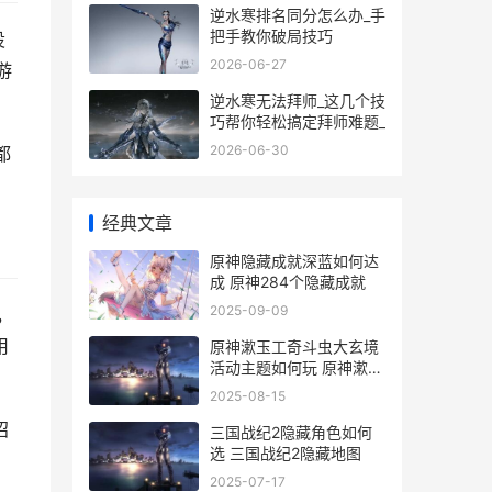
逆水寒排名同分怎么办_手
把手教你破局技巧
设
2026-06-27
游
逆水寒无法拜师_这几个技
巧帮你轻松搞定拜师难题_
2026-06-30
都
经典文章
原神隐藏成就深蓝如何达
成 原神284个隐藏成就
2025-09-09
，
用
原神漱玉工奇斗虫大玄境
活动主题如何玩 原神漱玉
工奇斗虫大玄境挑刺
2025-08-15
招
三国战纪2隐藏角色如何
选 三国战纪2隐藏地图
2025-07-17