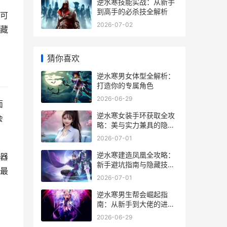
逆水寒技能实战：从新手
到高手的必杀技全解析
可
2026-07-02
藏
猜你喜欢
逆水寒男女体型全解析：
打造你的专属角色
2026-06-29
面
逆水寒女装手环获取全攻
会
略：美与实力兼具的隐藏
玩法
2026-07-01
逆水寒建造凤凰全攻略：
器
新手避坑指南与隐藏技巧
最
大公开
2026-07-01
逆水寒男生帮会崛起指
南：从新手到大佬的进阶
秘籍
2026-06-29