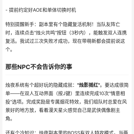
- 提前约定好AOE和单体切换时机
特别提醒新手：副本里有个隐藏复活机制！当队友阵亡
时，连续点击"烛火共鸣"按钮（3秒内），能触发双人连携
复活。我试过三次失败才成功，现在带萌新都会提前说这
个。
那些NPC不会告诉你的事
烛夜系统有个超好玩的隐藏成就：
"烛影摇红"
。要达成很简
单——在双人互动界面（按J键）里连续完成10次"情意相
投"选项。完成奖励是专属烟花特效，我们组队时总爱在风
景好的地方放，看着漫天星火感觉自己是武侠偶像剧主
角。
还有个冷知识：烛夜副本里的BOSS有双人特攻模式。当两