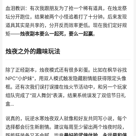
血泪教训：有次我跟朋友为了抢一个稀有道具，在烛龙祭
坛分开跑位，结果被两个小怪追着打了十分钟。后来发现
道具其实是共享的，分开反而效率更低。现在我们定好规
矩——
烛夜副本要么一起死，要么一起赢
。
烛夜之外的趣味玩法
除了正经副本，烛夜模式还有很多彩蛋。比如在枫华谷找
NPC"小炉妹"，用双人模式触发隐藏剧情能获得限定头像
框。还有次我们误打误撞在烛火节活动中，和另一个玩家
组队完成了"双人舞剑"表演，结果系统误发了双倍节日礼
盒...
说真的，玩逆水寒烛夜双人就像和好友共同写小说，每个
选择都会衍生新剧情。建议每周至少留出两个烛夜时段，
既能肝装备又不会腻。毕竟
最好的武侠体验，永远是和值