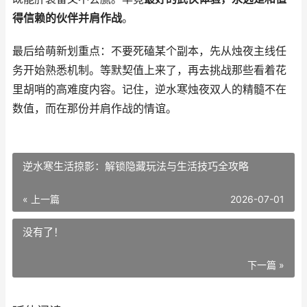
得信赖的伙伴并肩作战
。
最后给萌新划重点：不要死磕某个副本，先从烛夜主线任
务开始熟悉机制。等默契值上来了，再去挑战那些看着花
里胡哨的高难度内容。记住，逆水寒烛夜双人的精髓不在
数值，而在那份并肩作战的情谊。
逆水寒生活掠影：解锁隐藏玩法与生活技巧全攻略
« 上一篇
2026-07-01
没有了！
下一篇 »