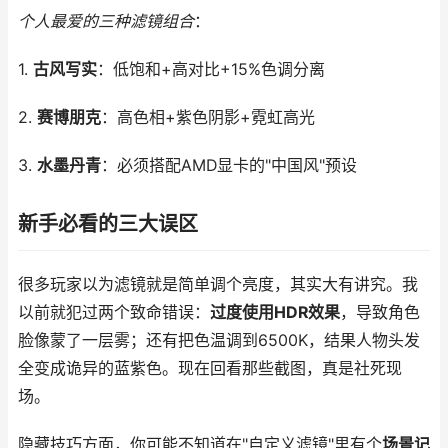
个人最爱的三种滤镜组合
：
1.
古风写实
：低饱和+高对比+15%色调分离
2.
赛博朋克
：高色相+紫色阴影+霓虹高光
3.
水墨丹青
：必须搭配AMD显卡的"中国风"预设
新手必看的三大误区
很多玩家以为滤镜就是简单调个亮度，其实大有讲究。我
以前就犯过两个致命错误：
过度使用HDR效果
，导致角色
脸像蒙了一层雾；还有把色温调到6500K，结果人物头发
全变成诡异的蓝紫色。现在回看那些截图，真是社死现
场。
隐藏技巧方面，你可能不知道在"自定义滤镜"里有个
场景记