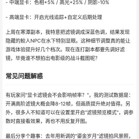
- 中端显卡：色相+5% / 高光+25% / 阴影-10%
- 高端显卡：开启光线追踪+自定义后期处理
上周在寒潭副本，我特意把滤镜调成深蓝色调，结果发现
隐藏的鲛人NPC在水下特别显眼。这种细节调整真的能让
游戏体验提升好几个档次。现在连打副本都要先调好滤
镜，毕竟谁不想拍出电影级的战斗截图呢？
常见问题解惑
有玩家问"显卡滤镜会不会影响帧率？"，我的测试数据是：
开满高阶滤镜大概会降8-12帧，但画质提升绝对值得。另
外，很多人不知道可以在设置里开启"滤镜预览模式"，调参
数时直接看效果，再也不用反复开图。
最后分享个趣事：去年用新调的"鎏金岁月"滤镜拍风景照，