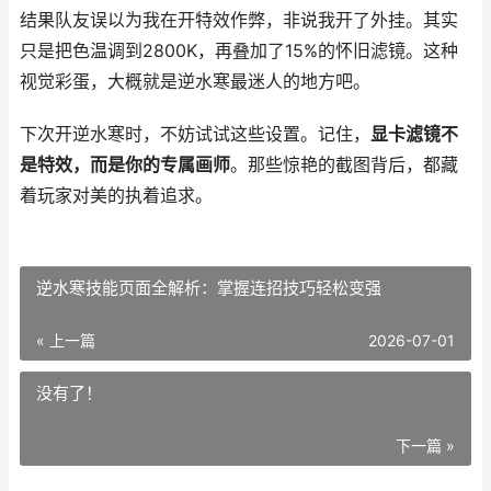
结果队友误以为我在开特效作弊，非说我开了外挂。其实
只是把色温调到2800K，再叠加了15%的怀旧滤镜。这种
视觉彩蛋，大概就是逆水寒最迷人的地方吧。
下次开逆水寒时，不妨试试这些设置。记住，
显卡滤镜不
是特效，而是你的专属画师
。那些惊艳的截图背后，都藏
着玩家对美的执着追求。
逆水寒技能页面全解析：掌握连招技巧轻松变强
« 上一篇
2026-07-01
没有了！
下一篇 »