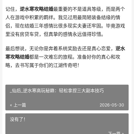
记住，
逆水寒攻略结婚
最重要的不是道具等级，而是两个
人在游戏中积累的羁绊。我见过用最简陋装备结缘的情
侣，现在结婚三年感情比很多现实夫妻还牢固。毕竟游戏
里没有房贷车贷，但真挚的感情永远值得珍惜。
最后想说，无论你是奔着系统奖励去还是真心恋爱，
逆水
寒攻略结婚
都是一次难忘的旅程。准备好你的真心和攻
略，去书写属于你们的江湖传奇吧！
_仙后_逆水寒高玩秘籍：轻松拿捏三大副本技巧
« 上一篇
2026-05-30
没有了！
下一篇 »