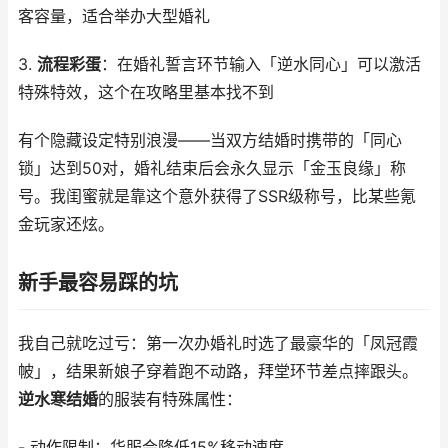
客容量，适合举办大型婚礼
3.
流程彩蛋
：在婚礼誓言环节输入「逆水同心」可以激活
特殊特效，这个在攻略里基本找不到
有个隐藏设定特别浪漫——当双方结婚时携带的「同心
锁」达到50对，婚礼结束后会永久显示「金玉良缘」称
号。我闺蜜就是靠这个意外获得了SSR级称号，比某些氪
金玩家还炫。
新手最容易踩的坑
我自己就吃过亏：第一次办婚礼时选了最豪华的「凤冠霞
帔」，结果新娘子穿着跑不动路，拜堂环节差点摔跟头。
逆水寒结婚
的服装有特殊属性：
- 动作限制：华服会降低15%移动速度