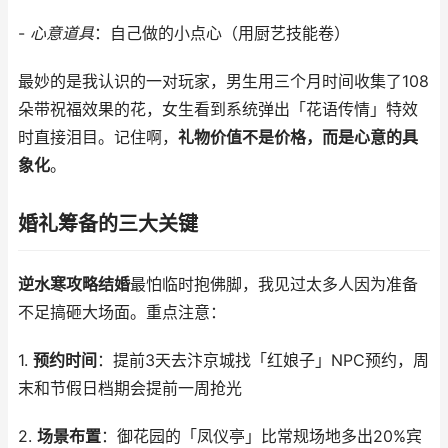
-
心意道具
：自己做的小点心（用厨艺技能卷）
最妙的是我认识的一对玩家，男生用三个月时间收集了108
朵带祝福效果的花，女生看到系统弹出「花语传情」特效
时直接泪目。记住啊，
礼物价值不是价格，而是心意的具
象化
。
婚礼筹备的三大关键
逆水寒攻略结婚
最怕临时抱佛脚，我见过太多人因为准备
不足搞砸大场面。重点注意：
1.
预约时间
：提前3天去汴京城找「红娘子」NPC预约，周
末和节假日档期会提前一周抢光
2.
场景布置
：御花园的「凤仪亭」比常规场地多出20%宾