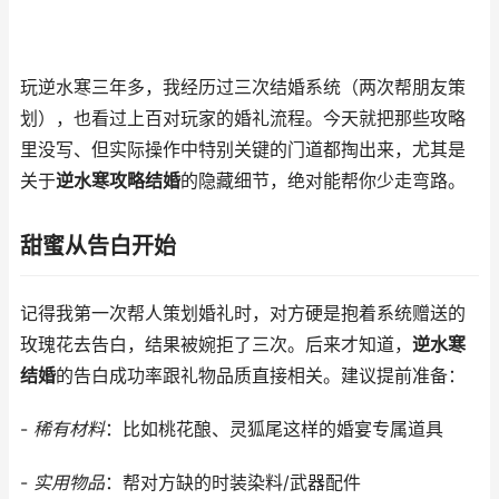
玩逆水寒三年多，我经历过三次结婚系统（两次帮朋友策
划），也看过上百对玩家的婚礼流程。今天就把那些攻略
里没写、但实际操作中特别关键的门道都掏出来，尤其是
关于
逆水寒攻略结婚
的隐藏细节，绝对能帮你少走弯路。
甜蜜从告白开始
记得我第一次帮人策划婚礼时，对方硬是抱着系统赠送的
玫瑰花去告白，结果被婉拒了三次。后来才知道，
逆水寒
结婚
的告白成功率跟礼物品质直接相关。建议提前准备：
-
稀有材料
：比如桃花酿、灵狐尾这样的婚宴专属道具
-
实用物品
：帮对方缺的时装染料/武器配件