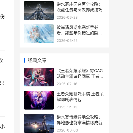
逆水寒庄园名著全攻略：
隐藏任务与高效养成技巧
伤
2026-06-23
彼岸清风逆水寒新手必
看：那些年你错过的隐藏
副本与心法搭配
2026-06-25
经典文章
攻
《王者荣耀荣耀》寄CAG
活动主题诀窍同享 王者荣
耀荣耀典藏皮肤排名
只
2025-07-16
王者荣耀哪吒手稿 王者荣
耀哪吒表情包
2025-12-03
逆水寒情缘异地全攻略：
异地恋也能拿满情缘成就
小
2026-06-03