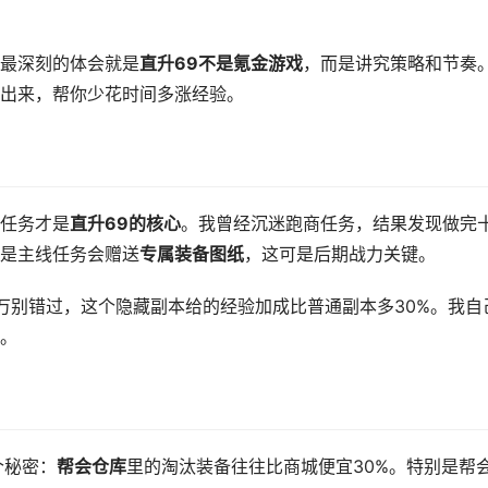
最深刻的体会就是
直升69不是氪金游戏
，而是讲究策略和节奏
出来，帮你少花时间多涨经验。
任务才是
直升69的核心
。我曾经沉迷跑商任务，结果发现做完
是主线任务会赠送
专属装备图纸
，这可是后期战力关键。
万别错过，这个隐藏副本给的经验加成比普通副本多30%。我自
。
个秘密：
帮会仓库
里的淘汰装备往往比商城便宜30%。特别是帮