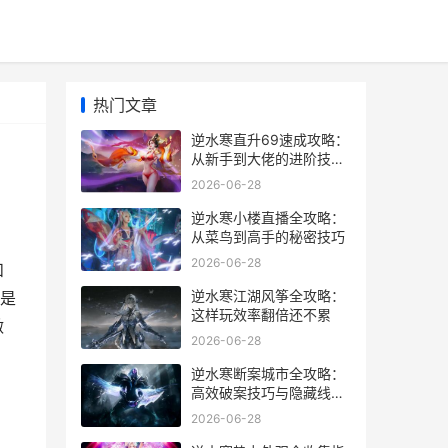
热门文章
逆水寒直升69速成攻略：
从新手到大佬的进阶技巧
全分享
2026-06-28
逆水寒小楼直播全攻略：
从菜鸟到高手的秘密技巧
2026-06-28
和
逆水寒江湖风筝全攻略：
是
这样玩效率翻倍还不累
做
2026-06-28
逆水寒断案城市全攻略：
高效破案技巧与隐藏线索
大揭秘
2026-06-28