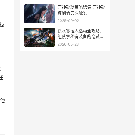
原神砂糖策略锦集 原神砂
糖剧情怎么触发
2025-09-02
级
逆水寒拉人活动全攻略：
组队拿稀有装备的隐藏技
巧
2026-05-28
这
任
他