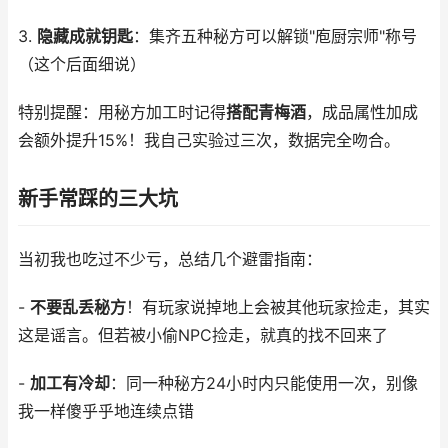
3.
隐藏成就钥匙
：集齐五种秘方可以解锁"庖厨宗师"称号
（这个后面细说）
特别提醒：用秘方加工时记得
搭配青梅酒
，成品属性加成
会额外提升15%！我自己实验过三次，数据完全吻合。
新手常踩的三大坑
当初我也吃过不少亏，总结几个避雷指南：
-
不要乱丢秘方
！有玩家说掉地上会被其他玩家捡走，其实
这是谣言。但若被小偷NPC捡走，就真的找不回来了
-
加工有冷却
：同一种秘方24小时内只能使用一次，别像
我一样傻乎乎地连续点错