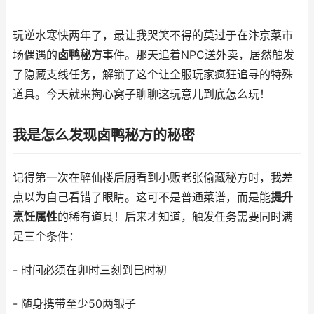
玩逆水寒快两年了，最让我哭笑不得的莫过于在汴京菜市
场偶遇的
卤鸭秘方
事件。那天追着NPC送外卖，居然触发
了隐藏支线任务，解锁了这个让全服玩家疯狂追寻的特殊
道具。今天就来掏心窝子聊聊这玩意儿到底怎么玩！
我是怎么发现卤鸭秘方的秘密
记得第一次在醉仙楼后厨看到小贩老张偷藏秘方时，我差
点以为自己看错了眼睛。这可不是普通菜谱，而是能
提升
烹饪属性
的稀有道具！后来才知道，触发任务需要同时满
足三个条件：
- 时间必须在卯时三刻到巳时初
- 随身携带至少50两银子