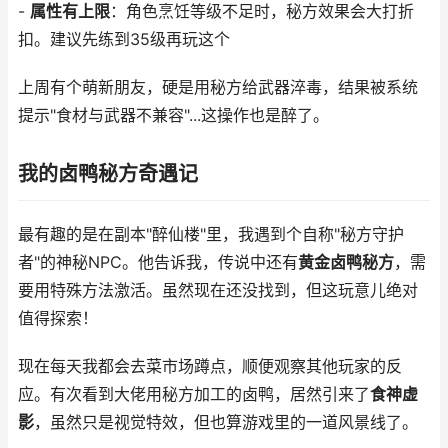
-
属性有上限
：角色烹饪等级不足时，秘方效果会大打折
扣。建议先练到35级再玩这个
上周有个萌新朋友，硬是用秘方给武器淬毒，结果被系统
提示"食材与武器不兼容"...这操作也是醉了。
我的卤鸭秘方奇遇记
最有趣的是在副本"醉仙楼"里，我遇到个自称"秘方守护
者"的神秘NPC。他告诉我，传说中还有
黄金卤鸭秘方
，需
要用特殊方法激活。虽然现在还没找到，但这玩意儿绝对
值得探索！
现在每天我都会去菜市场蹲点，顺便观察其他玩家的反
应。有次看到大佬用秘方加工的卤鸭，居然引来了
食神虚
影
，虽然只是视觉特效，但也算游戏里的一道风景线了。