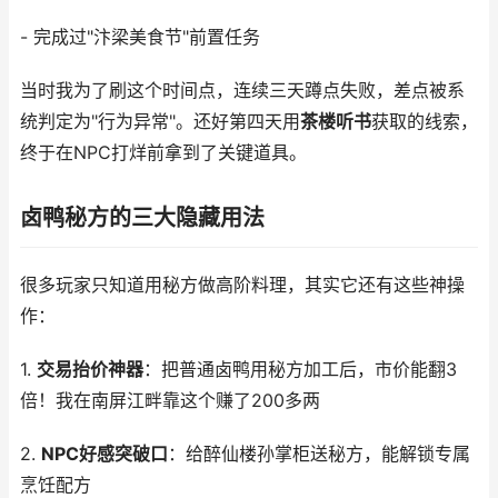
- 完成过"汴梁美食节"前置任务
当时我为了刷这个时间点，连续三天蹲点失败，差点被系
统判定为"行为异常"。还好第四天用
茶楼听书
获取的线索，
终于在NPC打烊前拿到了关键道具。
卤鸭秘方的三大隐藏用法
很多玩家只知道用秘方做高阶料理，其实它还有这些神操
作：
1.
交易抬价神器
：把普通卤鸭用秘方加工后，市价能翻3
倍！我在南屏江畔靠这个赚了200多两
2.
NPC好感突破口
：给醉仙楼孙掌柜送秘方，能解锁专属
烹饪配方