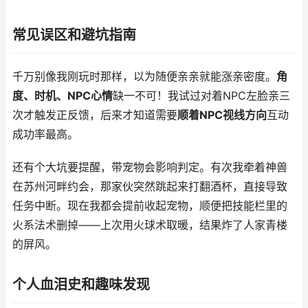
常见误区和避坑指南
千万别像我刚玩时那样，以为随便亲亲就能涨亲密度。
角
度、时机、NPC心情
缺一不可！我试过对着NPC左脸亲三
次才触发正反馈，后来才知道需要
顺着NPC视线方向
互动
成功率最高。
还有个大坑要提醒，带宠物会影响判定。有次我牵着神兽
在苏州河畔约会，那家伙突然跳起来打翻酒杯，直接导致
任务中断。现在我都会提前收起宠物，顺便把技能栏里的
火系法术删掉——上次用火球术取暖，结果炸了人家青楼
的屏风。
个人血泪史和趣味发现