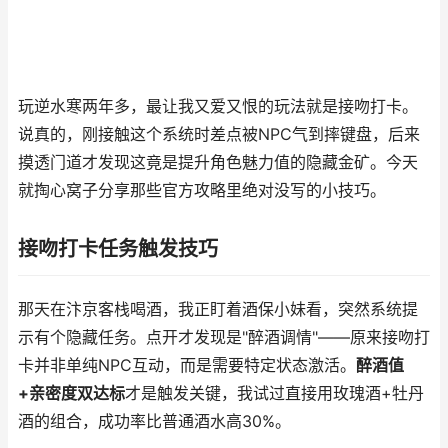
玩逆水寒两年多，最让我又爱又恨的玩法就是接吻打卡。
说真的，刚接触这个系统时差点被NPC气到摔键盘，后来
摸透门道才发现这竟是提升角色魅力值的隐藏金矿。今天
就掏心窝子分享那些官方攻略里绝对没写的小技巧。
接吻打卡任务触发技巧
那天在汴京客栈喝酒，我正盯着酒保小妹看，突然系统提
示有个隐藏任务。点开才发现是"醉酒调情"——原来接吻打
卡并非单纯NPC互动，而是需要特定状态激活。
醉酒值
+亲密度双达标
才是触发关键，我试过直接用玫瑰酒+牡丹
酒的组合，成功率比普通酒水高30%。