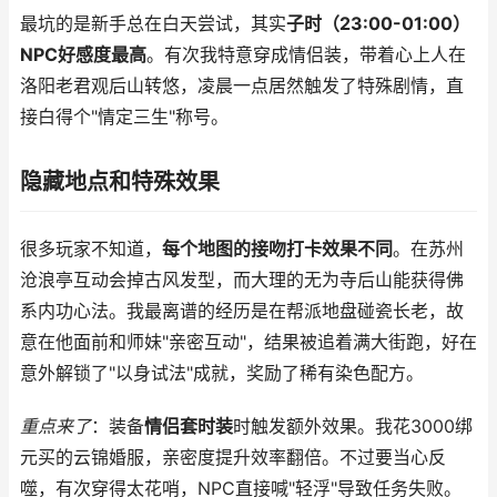
最坑的是新手总在白天尝试，其实
子时（23:00-01:00）
NPC好感度最高
。有次我特意穿成情侣装，带着心上人在
洛阳老君观后山转悠，凌晨一点居然触发了特殊剧情，直
接白得个"情定三生"称号。
隐藏地点和特殊效果
很多玩家不知道，
每个地图的接吻打卡效果不同
。在苏州
沧浪亭互动会掉古风发型，而大理的无为寺后山能获得佛
系内功心法。我最离谱的经历是在帮派地盘碰瓷长老，故
意在他面前和师妹"亲密互动"，结果被追着满大街跑，好在
意外解锁了"以身试法"成就，奖励了稀有染色配方。
重点来了
：装备
情侣套时装
时触发额外效果。我花3000绑
元买的云锦婚服，亲密度提升效率翻倍。不过要当心反
噬，有次穿得太花哨，NPC直接喊"轻浮"导致任务失败。