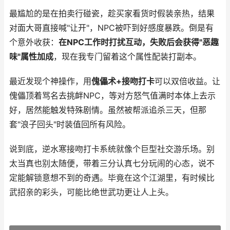
最尴尬的是在拍卖行碰瓷，趁买家看货时假装亲热，结果
对面大哥直接喊"让开"，NPC被吓到好感度暴跌。倒是有
个意外收获：
在NPC工作时打扰互动，失败后会获得"恶趣
味"属性加成
，现在我专门留着这个属性配装打副本。
最近发现个神操作，用
傀儡术+接吻打卡
可以双倍收益。让
傀儡顶着骂名去挑衅NPC，等对方怒气值满时本体上去示
好，居然能触发特殊剧情。虽然被帮派追杀三天，但那
套"浪子回头"时装值回所有风险。
说到底，逆水寒接吻打卡系统就像个巨型社交游乐场。别
太当真也别太随便，带着三分认真七分玩闹的心态，说不
定能解锁意想不到的奇遇。毕竟在这个江湖里，有时候比
武招亲的彩头，可能比绝世武功更让人上头。