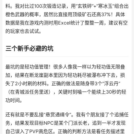
料。我对比过100次锻造记录，用“玄铁碎”+“寒冰玉”组合出
橙色武器的概率，居然比直接用顶级矿石还高37%！具体
数据是我在游戏内测时用Excel统计了整整一周，建议有空
的玩家也去试试。
三个新手必避的坑
最坑的是轻功值管理！很多人像我一样以为轻功值无限叠
加，结果在断龙崖副本里因为轻功耗尽被瀑布冲下去，损
失了2小时刷的材料。正确的做法是随身带3个“浮云丹”
（在青城派任务里送），关键时刻嗑一个能续上30秒的轻
功时间。
还有就是不要乱接“悬赏通缉令”。我有个朋友接了个追捕任
务，结果发现目标NPC是某个门派长老，追到一半才发现
自己误入了PVP高危区。正确的判断方法是看任务描述里