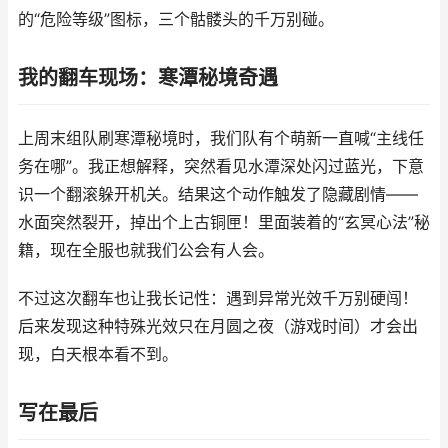
的“危险等级”图标，三个骷髅头的千万别碰。
我的翻车现场：寒潭秘境奇遇
上周末组队刷寒潭秘境时，我们队有个萌新一直喊“主线任
务在哪”。我正想解释，突然看见水潭深处闪过蓝光，下意
识一个翻滚躲开机关。结果这个动作触发了隐藏剧情——
水面突然裂开，掉出个上古铜匣！里面装着的“玄冥心法”秘
籍，现在全服也就我们公会有人会。
不过这次翻车也让我长记性：遇到异常光效千万别硬闯！
后来发现这种特殊光效只在月圆之夜（游戏时间）才会出
现，白天根本看不到。
写在最后