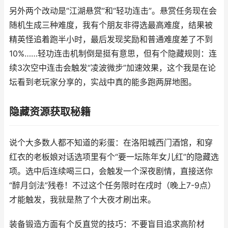
另外两个改动是“江湖悬赏”和“轻功连击”。悬赏任务现在会
随机生成三种难度，我有个朋友非得选最高难度，结果被
精英怪追着跑半小时，最后发现奖励和普通难度差了不到
10%……轻功连击机制倒是挺有意思，但有个隐藏规则：连
续3次空中连击会触发“凌波微步”加速效果，这个我是在论
坛看到老玩家分享的，实战中真的能多跑两屏地图。
隐藏资源获取秘籍
说个大多数人都不知道的彩蛋：在洛阳城西门酒馆，和穿
红衣的老板娘对话选项里有个“要一坛陈年女儿红”的隐藏选
项。选中后连续喝三口，会触发一个深夜剧情，直接送你
“醉月剑法”残卷！不过这个任务限时在戌时（晚上7-9点）
才能触发，我就是熬了个大夜才刷出来。
装备锻造方面有个反直觉的技巧：不要盲目追求高阶材