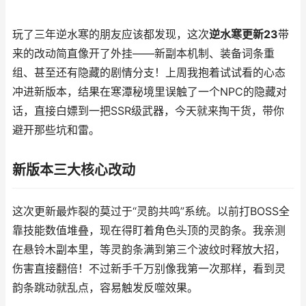
玩了三年逆水寒的朋友应该都发现，这次
逆水寒更新23
带
来的改动简直像开了外挂——新副本机制、装备词条重
组、甚至还有隐藏的剧情分支！上周我抱着试试看的心态
冲进新版本，结果在寒潭秘境里误触了一个NPC的隐藏对
话，直接白嫖到一把SSR级武器，今天就来掏干货，带你
避开那些坑和雷。
新版本三大核心改动
这次更新最炸裂的莫过于“灵韵共鸣”系统。以前打BOSS全
靠技能数值堆叠，现在得盯着角色头顶的灵韵条。我亲测
在悬铃木副本里，等灵韵条满到第三个波纹时释放大招，
伤害直接翻倍！不过新手千万别像我第一次那样，看到灵
韵条跳动就乱点，容易触发反噬效果。