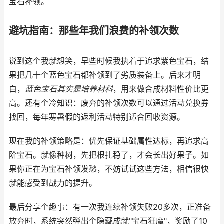
宝石补领。
避坑指南：那些年我们浪费的补领次数
说到这个我就想笑，早些时候我执着于追求紫色宝石，结
果把几十个蓝色宝石都补领到了劣质装备上。后来才明
白，
蓝色宝石其实是培养材料
，用来做合成材料性价比更
高。还有个冷知识：废弃的补领次数可以通过活动兑换券
找回，每年寒暑假的返利活动特别适合回收资源。
现在我的补领策略是：优先保证基础属性达标，再追求高
阶宝石。就像种树，先把根扎稳了，才会长出好果子。如
果你正在为宝石补领发愁，不妨试试这些方法，相信很快
就能感受到战力的提升。
最后分享个趣事：有一次我连续补领失败20多次，正准备
放弃时，系统突然弹出个隐藏成就"宝石狂魔"，奖励了10