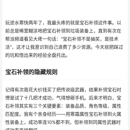
玩逆水寒快两年了，我最头疼的就是宝石补领这件事。以
前总是稀里糊涂地把宝石补领到垃圾装备上，直到有次在
帮派频道看见大佬一句话："宝石补领不是抽奖，是技术
活"，这才让我意识到自己浪费了多少资源。今天就把踩过
的坑和悟出来的经验全盘托出。
宝石补领的隐藏规则
记得有次我花大价钱买了把传说级武器，结果补领宝石时
愣是试了十几把才成功，气得想砸手机。后来才明白，宝
石补领其实有三个关键要素：装备品质、角色等级、属性
匹配度。我有个亲身经历——用寒霜属性宝石补领到火属
性装备上，成功率连10%都不到，但补领到同属性武器时