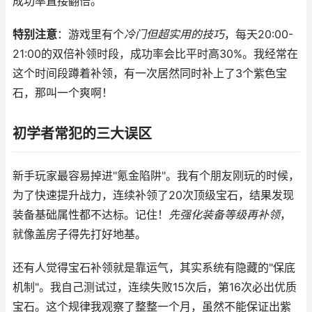
成功率直接翻倍。
特别注意
：游戏里有个
冷门但超实用的技巧
，每天20:00-
21:00的双倍补领时段，成功率会比平时高30%。我经常在
这个时间段蹲着补领，有一次居然同时补上了3个紫色宝
石，那叫一个爽啊！
初学者常犯的三大误区
新手玩家最容易掉进"氪金陷阱"。我有个朋友刚玩的时候，
为了快速提升战力，连续补领了20次顶级宝石，结果发现
装备基础属性都不达标。记住！
先强化装备等级再补领
，
就像盖房子得先打好地基。
还有人觉得宝石补领就是靠运气，其实系统有隐藏的"保底
机制"。我自己测试过，连续失败15次后，第16次必出优质
宝石。这个规律我观察了整整一个月，虽然不能保证出紫