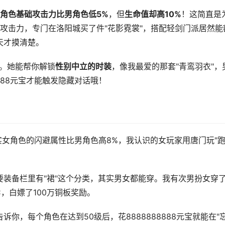
角色基础攻击力比男角色低5%
，但
生命值却高10%
！这简直是
攻击力，专门在洛阳城买了件"花影霓裳"，搭配轻剑门派居然能
天才摸清楚。
"。她能帮你解锁
性别中立的时装
，像我最爱的那套"青鸾羽衣"，
888元宝才能触发隐藏对话哦！
实女角色的闪避属性比男角色高8%，我认识的女玩家用唐门玩"
要装备栏里有"裙"这个分类，其实男女都能穿。我有次男扮女穿
，白嫖了100万铜板奖励。
诉你，每个角色在达到50级后，花8888888888元宝就能在"