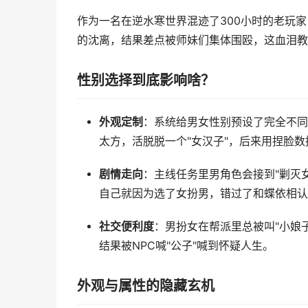
作为一名在逆水寒世界混迹了300小时的老玩
的沈离，结果差点被师妹们集体围殴，这血泪教
性别选择到底影响啥？
外观定制
：系统给男女性别预设了完全不同
太方，活脱脱一个"女汉子"，后来用捏脸数据
剧情走向
：主线任务里男角色会接到"剿灭
自己就因为选了女扮男，错过了和蝶依相认
社交便利度
：男扮女在帮派里总被叫"小娘
结果被NPC喊"公子"喊到怀疑人生。
外观与属性的隐藏玄机