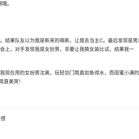
据哦。
。结果队友以为我是新来的萌新，让我去当主C。最后发现是男
会上，对手发现我是女扮男，非要让我换女装比试，结果我一
我现在用的女扮男沈离，玩轻剑门简直如鱼得水，而闺蜜小满的
简直美哭！
好感