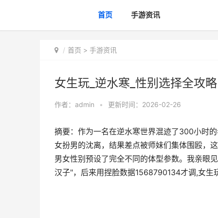
首页
手游资讯
首页
>
手游资讯
女生玩_逆水寒_性别选择全攻
作者：
admin
•
更新时间：2026-02-26
摘要：作为一名在逆水寒世界混迹了300小时
女扮男的沈离，结果差点被师妹们集体围殴，这
男女性别预设了完全不同的体型参数。我亲眼见
汉子"，后来用捏脸数据1568790134才调,