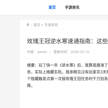
首页
手游资讯
首页
>
手游资讯
玫瑰王冠逆水寒速通指南：这些
作者：
admin
•
更新时间：2026-02-10
摘要：玩了快一年《逆水寒》后，我算是摸清了
务，实际上暗藏玄机，我亲眼见过有玩家花3天
个隐藏触发点第一次接玫瑰王冠任务时千万别急
路_