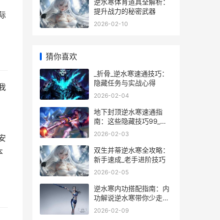
逆水寒体育道具全解析：
提升战力的秘密武器
际
2026-02-10
猜你喜欢
_折骨_逆水寒速通技巧：
隐藏任务与实战心得
我
2026-02-04
地下封顶逆水寒速通指
南：这些隐藏技巧99_玩
家不知道_
2026-02-03
安
双生并蒂逆水寒全攻略：
本
新手速成_老手进阶技巧
2026-02-05
逆水寒内功搭配指南：内
功解说逆水寒带你少走弯
路
2026-02-09