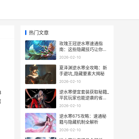
热门文章
玫瑰王冠逆水寒速通指
南：这些隐藏技巧让你少
走弯路_
2026-02-10
夏泽渊逆水寒全攻略：新
手避坑_隐藏要素大揭秘
2026-02-10
逆水寒便宜套装获取秘籍_
3
平民玩家也能逆袭的省钱
弯
攻略
2026-02-10
逆水寒675攻略：速通秘
籍与隐藏机制全解析
2026-02-10