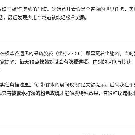
玫瑰王冠"任务线的门道。这玩意儿看似是个普通的世界任务，实
活，最后发现少走个弯道就能轻松拿奖励。
在枫华谷遇见的采药婆婆（坐标23,56）那里藏着个秘密。当时
家提醒：
每天10点找她对话会有隐藏选项
。选对的话能直接获
！
实任务描述里那句"带露水的晨间玫瑰"是关键提示。后来我在子
现只有
被露水打湿的粉色玫瑰
才能触发特殊效果，普通红玫瑰根