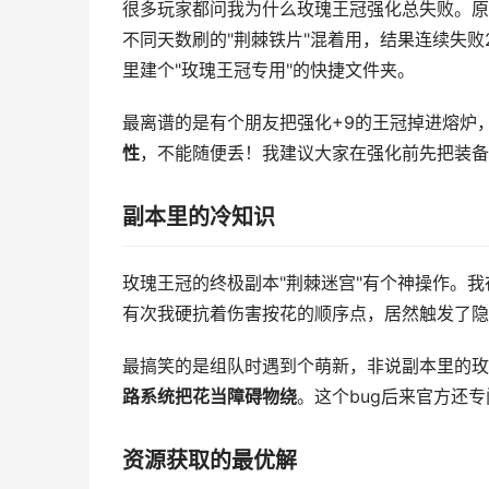
很多玩家都问我为什么玫瑰王冠强化总失败。原
不同天数刷的"荆棘铁片"混着用，结果连续失
里建个"玫瑰王冠专用"的快捷文件夹。
最离谱的是有个朋友把强化+9的王冠掉进熔炉
性
，不能随便丢！我建议大家在强化前先把装备
副本里的冷知识
玫瑰王冠的终极副本"荆棘迷宫"有个神操作。我在
有次我硬抗着伤害按花的顺序点，居然触发了隐
最搞笑的是组队时遇到个萌新，非说副本里的玫
路系统把花当障碍物绕
。这个bug后来官方还
资源获取的最优解