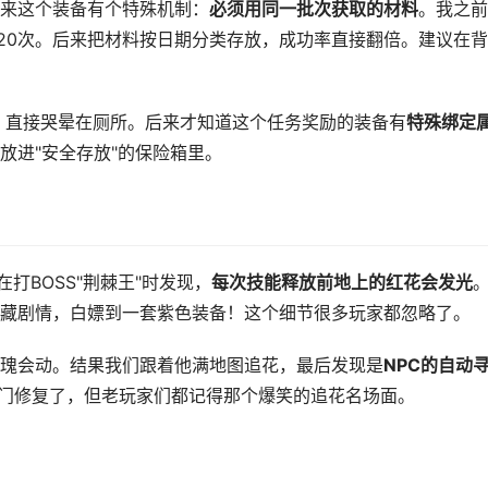
来这个装备有个特殊机制：
必须用同一批次获取的材料
。我之前
败20次。后来把材料按日期分类存放，成功率直接翻倍。建议在
，直接哭晕在厕所。后来才知道这个任务奖励的装备有
特殊绑定
放进"安全存放"的保险箱里。
打BOSS"荆棘王"时发现，
每次技能释放前地上的红花会发光
藏剧情，白嫖到一套紫色装备！这个细节很多玩家都忽略了。
瑰会动。结果我们跟着他满地图追花，最后发现是
NPC的自动
专门修复了，但老玩家们都记得那个爆笑的追花名场面。