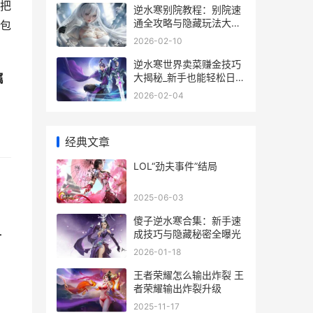
把
逆水寒别院教程：别院速
通全攻略与隐藏玩法大揭
背包
秘
2026-02-10
逆水寒世界卖菜赚金技巧
大揭秘_新手也能轻松日入
属
千两
2026-02-04
经典文章
LOL“劲夫事件”结局
。
2025-06-03
傻子逆水寒合集：新手速
寻
成技巧与隐藏秘密全曝光
2026-01-18
王者荣耀怎么输出炸裂 王
者荣耀输出炸裂升级
2025-11-17