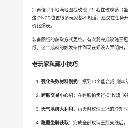
别再傻乎乎地满地图找玫瑰了！我在玫瑰镇（坐标
这个NPC位置很多玩家都不知道，建议在任务
价比爆表。
装备图纸的获取方式更绝。有次我完成玫瑰王冠
纸。这个成就的触发条件到现在都没人弄明白，
老玩家私藏小技巧
强化失败材料别扔
：攒到10个能合成"荆棘
跨服交易小心机
：在跨服拍卖行搜"玫瑰"
天气系统大利用
：雨天时玫瑰王冠的冷却时
隐藏坐骑获取
：完成全部玫瑰王冠支线后，在