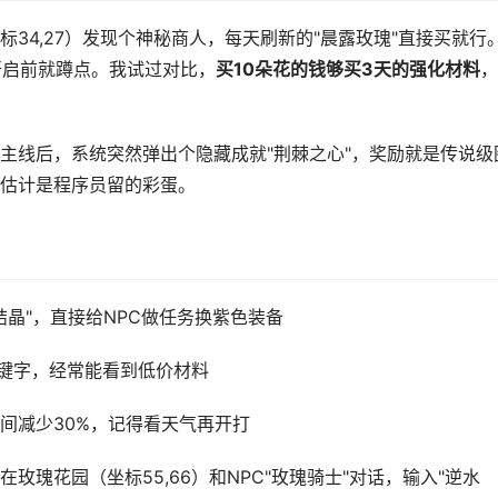
34,27）发现个神秘商人，每天刷新的"晨露玫瑰"直接买就行
开启前就蹲点。我试过对比，
买10朵花的钱够买3天的强化材料
，
主线后，系统突然弹出个隐藏成就"荆棘之心"，奖励就是传说级
估计是程序员留的彩蛋。
结晶"，直接给NPC做任务换紫色装备
关键字，经常能看到低价材料
间减少30%，记得看天气再开打
玫瑰花园（坐标55,66）和NPC"玫瑰骑士"对话，输入"逆水