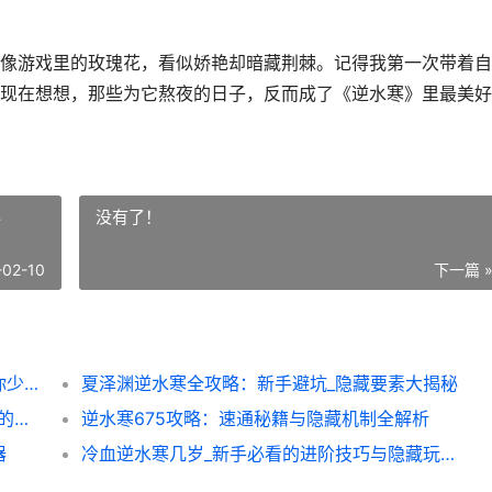
像游戏里的玫瑰花，看似娇艳却暗藏荆棘。记得我第一次带着自
现在想想，那些为它熬夜的日子，反而成了《逆水寒》里最美好
秘
没有了！
-02-10
下一篇 
玫瑰王冠逆水寒速通指南：这些隐藏技巧让你少走弯路_
夏泽渊逆水寒全攻略：新手避坑_隐藏要素大揭秘
逆水寒便宜套装获取秘籍_平民玩家也能逆袭的省钱攻略
逆水寒675攻略：速通秘籍与隐藏机制全解析
器
冷血逆水寒几岁_新手必看的进阶技巧与隐藏玩法全解析