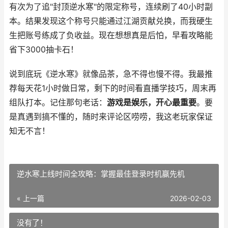
有次为了追"封顶逆水寒"的限定称号，连续刷了40小时副
本。结果发现这个称号只能通过江湖贡献兑换，而我硬生
生把账号练成了负收益。现在想想真是后怕，早看攻略能
省下3000抽卡石！
说到底玩《逆水寒》就像品茶，急不得也慢不得。我最推
荐每天花1小时做日常，剩下的时间看直播学技巧，周末再
组队打本。记住那句老话：
游戏是娱乐，开心最重要
。要
是真遇到搞不懂的，随时来评论区唠唠，我这老玩家保证
知无不言！
逆水寒上线时间全攻略：掌握最佳登录时机赢先机
« 上一篇
2026-02-03
没有了！