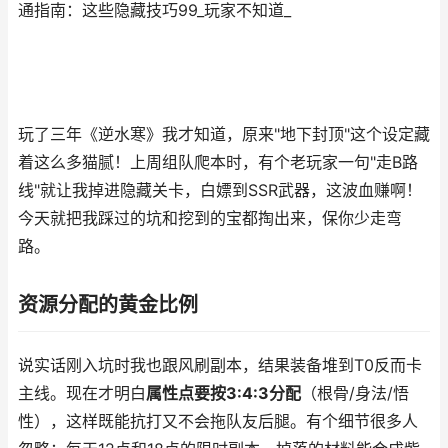
通指南：这些隐藏技巧99_玩家不知道_
玩了三年《逆水寒》我才知道，原来"地下封顶"这个设定藏
着这么多猫腻！上周组队爬本时，有个老玩家一句"走B路
线"就让我掉进隐藏关卡，白嫖到SSR武器，这波血赚啊！
今天就把我踩过的坑和挖到的宝都掏出来，保你少走弯
路。
资源分配的黄金比例
说实话刚入坑时我也跟风刷副本，结果装备堆到T0反而卡
主线。现在才明白
属性点要按3:4:3分配
（根骨/身法/悟
性），这样既能抗打又不会拖队友后腿。有个细节很多人