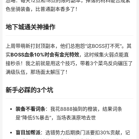
忽略：每天12点和18点的限时副本，掉落的材料能合成紫
色坐骑装备，比普通副本香多了！
地下城通关神操作
上周带萌新打封顶副本，他们总抱怨"这BOSS打不死"。其
实
BOSS血条10%时会有金光特效
，这时候集火弱点能直
接秒杀！我之前就是用这个技巧，带着3个菜鸟反向碾压了
满级队伍，那场面太解压了！
新手必踩的3个坑
装备不看词条
：我花8888抽到的橙装，结果词条
是"降低5%暴击"，当场表演原地去世
盲目加帮派
：选错势力后期换门派要扣30%贡献，记