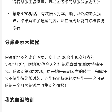
得看帮派主城位置，靠地图边缘的帮派资源更优渥
忽略NPC对话
：有次陪人打本，顺手帮路边老头找
猫，结果解锁了隐藏商店，现在每周都能白嫖橙装洗
练石
隐藏要素大揭秘
在镜湖地图的废弃酒楼，晚上21:00会出现穿红衣的
NPC"阿湘"，跟她说"你今天的桂花糕真香"能触发特殊任
务。我跟到第8层发现，原来她是前朝公主的转世！完成任
务不仅能得绝版时装，还能解锁特殊轻功技能——这可是
我花三个月零花钱才收集到的情报！
我的血泪教训