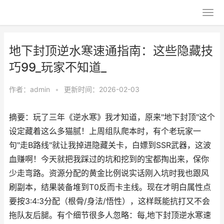
地下封顶逆水寒速通指南：这些隐藏技
巧99_玩家不知道_
作者：
admin
•
更新时间：2026-02-03
摘要：玩了三年《逆水寒》我才知道，原来"地下封顶"这个
设定藏着这么多猫腻！上周组队爬本时，有个老玩家一
句"走B路线"就让我掉进隐藏关卡，白嫖到SSR武器，这波
血赚啊！今天就把我踩过的坑和挖到的宝都掏出来，保你
少走弯路。资源分配的黄金比例说实话刚入坑时我也跟风
刷副本，结果装备堆到T0反而卡主线。现在才明白属性点
要按3:4:3分配（根骨/身法/悟性），这样既能抗打又不会
拖队友后腿。有个细节很多人忽略：每,地下封顶逆水寒速