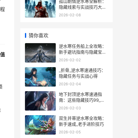
少
孤山剧情逆水寒全解析：
隐藏线索与实战技巧大揭
程
秘
2026-02-08
猜你喜欢
逆水寒任务船上全攻略：
新手避坑指南与隐藏宝藏
值
揭秘
2026-02-02
_折骨_逆水寒速通技巧：
隐藏任务与实战心得
2026-02-04
锁
地下封顶逆水寒速通指
南：这些隐藏技巧99_玩
家不知道_
2026-02-03
地
双生并蒂逆水寒全攻略：
新手速成_老手进阶技巧
2026-02-05