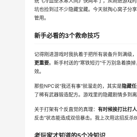
玩《冷血逆水寒人间》快两年了，从刚进游戏时被
坑也捡到过不少隐藏宝藏。今天就掏心窝子分享
管用。
新手必看的3个救命技巧
记得刚进游戏时我执着于把所有装备升到满级，
更重要
。新手村送的"寒铁短刃"千万别急着换掉
效。
那些NPC说"我还有事"就溜走的，其实是
隐藏任
了稀有武器锻造配方。游戏里的隐藏剧情多到离
关于打架有个反直觉的真理：
有时候挨打比打人
反击"状态能造成双倍暴击。我上次用这招反杀B
老玩家才知道的5个冷知识