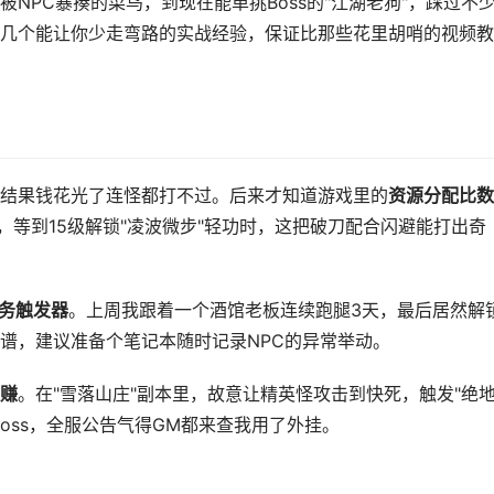
NPC暴揍的菜鸟，到现在能单挑Boss的"江湖老狗"，踩过不
几个能让你少走弯路的实战经验，保证比那些花里胡哨的视频教
结果钱花光了连怪都打不过。后来才知道游戏里的
资源分配比数
，等到15级解锁"凌波微步"轻功时，这把破刀配合闪避能打出奇
务触发器
。上周我跟着一个酒馆老板连续跑腿3天，最后居然解
谱，建议准备个笔记本随时记录NPC的异常举动。
赚
。在"雪落山庄"副本里，故意让精英怪攻击到快死，触发"绝
oss，全服公告气得GM都来查我用了外挂。