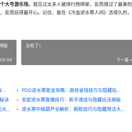
个大号游乐场
。我见过太多人被排行榜绑架，反而错过了最美的
，反而玩得最开心。记住，能在《冷血逆水寒人间》活得久的，
揭秘
没有了！
-02-08
下一篇 
冷血逆水寒人间：新手到高手必看的10个生存技巧
PDD逆水寒氪金攻略：高效省钱技巧与隐藏玩法揭秘
个秘诀
安妮逆水寒直播技巧：新手速成与隐藏玩法揭秘
孤山剧情逆水寒全解析：隐藏线索与实战技巧大揭秘
逆水寒中级葫芦全解析：刷取技巧与隐藏用法大揭秘