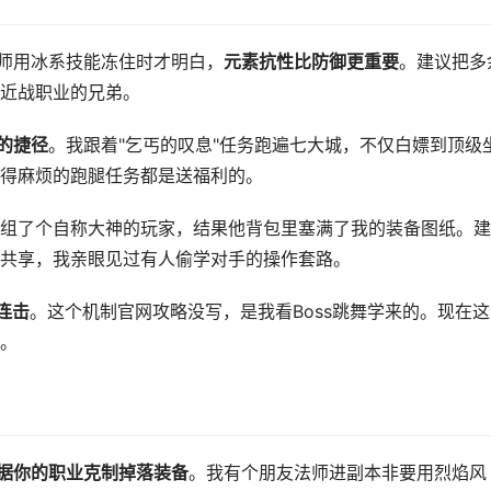
法师用冰系技能冻住时才明白，
元素抗性比防御更重要
。建议把多
近战职业的兄弟。
的捷径
。我跟着"乞丐的叹息"任务跑遍七大城，不仅白嫖到顶级
得麻烦的跑腿任务都是送福利的。
组了个自称大神的玩家，结果他背包里塞满了我的装备图纸。建
共享，我亲眼见过有人偷学对手的操作套路。
连击
。这个机制官网攻略没写，是我看Boss跳舞学来的。现在这
。
据你的职业克制掉落装备
。我有个朋友法师进副本非要用烈焰风