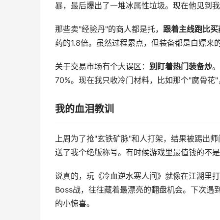
暴，最后爆出了一堆冰属性垃圾。现在他见到我
那些卖"经验丹"的商人都是托，
跟着主线跑比买
药的1.8倍。虽然过程累点，但装备都是白嫖来
关于交易市场有个大误区：
别盯着热门装备炒
。
70%。现在我只收冷门材料，比如那个"腐骨花
我的血泪教训
上周为了抢"玄铁矿脉"和人打架，结果被踢出
送了我个绝版称号。有时候游戏里最值钱的不是
说真的，玩《冷血逆水寒人间》就像在江湖里打
Boss战，往往藏着最漂亮的翻盘机会。下次
的小惊喜。