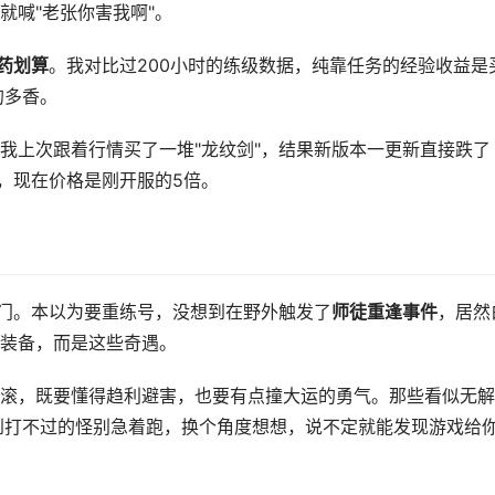
就喊"老张你害我啊"。
药划算
。我对比过200小时的练级数据，纯靠任务的经验收益是
的多香。
我上次跟着行情买了一堆"龙纹剑"，结果新版本一更新直接跌了
"，现在价格是刚开服的5倍。
师门。本以为要重练号，没想到在野外触发了
师徒重逢事件
，居然
装备，而是这些奇遇。
滚，既要懂得趋利避害，也要有点撞大运的勇气。那些看似无解
遇到打不过的怪别急着跑，换个角度想想，说不定就能发现游戏给