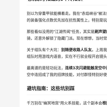
别以为穿重甲就能横着走。我在"赤焰峡谷"被
的装备强化点数优先加在抗性属性上，特别是玩
那些看似没用的"江湖传闻"任务，其实是
刷声望
骑，还意外解锁了隐藏门派。现在想想，当时觉
关于组队有个大坑：
别随便收路人队友
。上周我
组队时用游戏内语音，实在不行就全程开启镜头
最离谱的是轻功玩法，
连续3次闪避能触发空中
空中连招成了我的招牌技能，对付群怪特别好使
避坑指南：这些坑别踩
千万别在"幽冥地宫"用火系技能，这个副本会
根