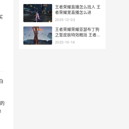
王者荣耀直播怎么找人 王
者荣耀里直播怎么进
买
2025-12-03
王者荣耀荣耀亚瑟布丁狗
之誓皮肤特效概括 王者荣
耀荣耀亚瑟称号怎么得
2025-10-14
白
的
你