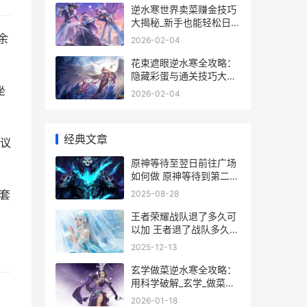
逆水寒世界卖菜赚金技巧
大揭秘_新手也能轻松日入
千两
余
2026-02-04
花束遮眼逆水寒全攻略：
隐藏彩蛋与通关技巧大揭
秘
坐
2026-02-04
经典文章
议
原神等待至翌日前往广场
如何做 原神等待到第二天
任务怎么做
套
2025-08-28
王者荣耀战队退了多久可
以加 王者退了战队多久能
加
2025-12-13
玄学做菜逆水寒全攻略：
用科学破解_玄学_做菜的
秘密
2026-01-18