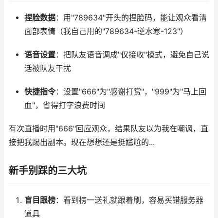
捏脸数据
：用"789634"开头的捏脸码，能让观众看清
面部表情（我自己用的"789634-逆水寒-123"）
语音设置
：把队友语音调成"仅接收"模式，避免自己说
话被队友干扰
快捷指令
：设置"666"为"感谢打赏"，"999"为"马上回
血"，省得打字浪费时间
有次直播时用"666"回应观众，结果队友以为我在嘲讽，直
接把我踢出副本。现在想想还是挺尴尬的...
新手别踩的三大坑
盲目跟榜
：看到榜一送礼就跟着刷，容易买错服务器
道具