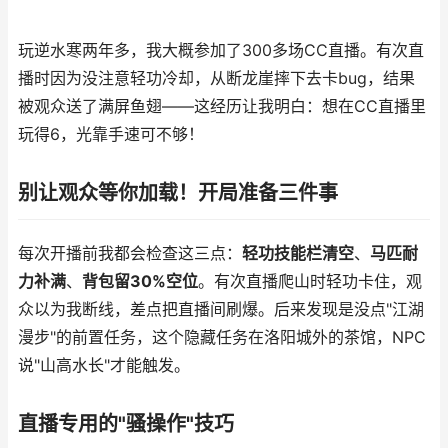
玩逆水寒两年多，我大概参加了300多场CC直播。有次直
播时因为没注意轻功冷却，从断龙崖摔下去卡bug，结果
被观众送了满屏鱼翅——这经历让我明白：想在CC直播里
玩得6，光靠手速可不够！
别让观众等你加载！开局准备三件事
每次开播前我都会检查这三点：
轻功技能栏清空
、
马匹耐
力补满
、
背包留30%空位
。有次直播爬山时轻功卡住，观
众以为我断线，差点把直播间刷爆。后来发现是没点"江湖
漫步"的前置任务，这个隐藏任务在洛阳城外的茶馆，NPC
说"山高水长"才能触发。
直播专用的"骚操作"技巧