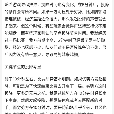
随着游戏进程推进，投降时间也有变化。在5分钟后，投降
的条件会有所不同。如果一方明显处于劣势，比如防御塔
接连被破，经济差距逐渐拉大，那么发起投降的声音就会
多起来。但这个时候，有些玩家会觉得再坚持坚持说不定
能翻盘，而有些玩家则认为早点投降节省时间。我就经历
过一场比赛，我方前期小崩，5分钟时已经丢了两座防御
塔，经济也落后不少，队友们对于是否投降争论不休，最
后因为没有统一意见，导致局势越来越糟。
关键节点的投降考量
到了10分钟左右，比赛局势基本明朗。如果优势方发起投
降，可能是为了快速结束比赛去开启下一局。劣势方这时
投降，更多是无奈之举。我见过优势方在10分钟时轻松拿
下主宰，然后发起投降，想尽快休息或者去匹配新的对
手。而劣势方在10分钟时，要是防御塔几乎全破，野区也