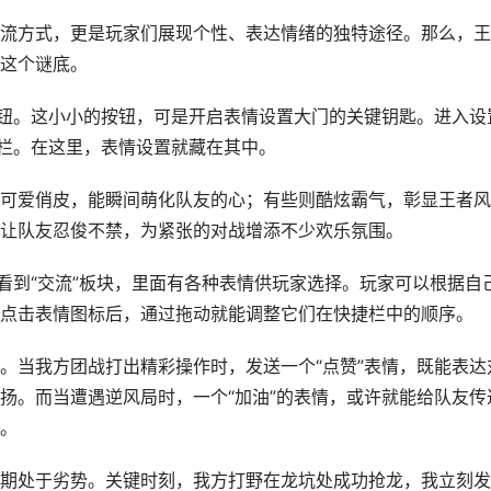
流方式，更是玩家们展现个性、表达情绪的独特途径。那么，王
这个谜底。
按钮。这小小的按钮，可是开启表情设置大门的关键钥匙。进入设
一栏。在这里，表情设置就藏在其中。
可爱俏皮，能瞬间萌化队友的心；有些则酷炫霸气，彰显王者风
让队友忍俊不禁，为紧张的对战增添不少欢乐氛围。
看到“交流”板块，里面有各种表情供玩家选择。玩家可以根据自
点击表情图标后，通过拖动就能调整它们在快捷栏中的顺序。
。当我方团战打出精彩操作时，发送一个“点赞”表情，既能表达
扬。而当遭遇逆风局时，一个“加油”的表情，或许就能给队友传
。
期处于劣势。关键时刻，我方打野在龙坑处成功抢龙，我立刻发