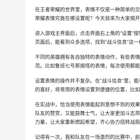
在王者荣耀的世界里，表情不仅是一种简单的交
荣耀表情究竟在哪设置呢？今天就来为大家揭开
进入游戏主界面后，点击界面右上角的“设置”
页面后，能看到众多选项，找到“战斗信息”这
不同的英雄拥有各自独特的表情动作，有些表情
范。比如鲁班七号那搞怪的表情，每次使用都能
设置表情的操作并不复杂。在“战斗信息”里，能
的喜好，将常用的表情设置到便捷的位置，比如
在实战中，恰当使用表情能起到意想不到的效果
队友的赞赏，又能鼓舞士气，让大家更加斗志昂
力量，让大家重新燃起希望，齐心协力扭转战局
记得有一次，我和队友在一场激烈的比赛中，前