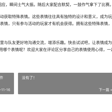
纷纷回应，瞬间士气大振。随后大家配合默契，一鼓作气拿下了比赛
动获取特殊表情。这些表情往往具有独特的设计和意义，成为玩
表情，只有参与活动的玩家才有机会获得。拥有这些特殊表情，
里与队友更好地沟通交流，增添乐趣。快去试试吧，让表情成为
欢用哪个表情呢？欢迎大家在评论区分享自己的表情使用心得，一
件
没有了！
-11-16
下一篇 