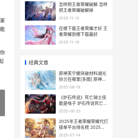
怎样把王者荣耀破解 怎样
。
把王者荣耀破解掉
2025-11-12
家
在哪下载王者荣耀才好 王
能
者荣耀到哪下载最好
2025-11-16
你
起
经典文章
原神芙宁娜突破材料湖光
铃兰在哪里[多图] 原神芙
宁娜突破材料一览
2025-08-19
《炉石传说》死亡骑士技
能是啥子 炉石传说死亡骑
士最新卡组
»
2025-06-25
2025年王者荣耀荣耀代打
接单平台排名榜 2025年
王者荣耀春季总决赛
2025-07-14