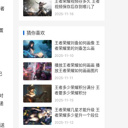
王者荣耀视频存多久 王者
视频保存后存到哪儿了
者
2025-11-16
置
猜你喜欢
王者荣耀刘备如何画像 王
者荣耀里的刘备怎么画
2025-11-10
播放王者荣耀如何画画 播
放王者荣耀如何画画图片
己
2025-11-11
王者多少荣耀积分满分 王
者要多少荣耀积分
对
2025-11-15
递
王者荣耀几星才能升级 王
者荣耀多少星升一个段位
2025-11-12
送