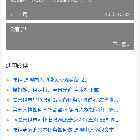
« 上一篇
2025-10-02
没有了！
下一篇 »
延伸阅读
原神 原神同人动漫免费观看版_29
搜打撤、自走棋、全景光追 自走棋下载
魔兽世界乌龟服近战装备任务步骤说明 魔兽世界乌龟服艾露恩之镰
第五人格如何向鹤翁盛水 第五人格如何向监管求佛
《魔兽世界》怀旧服WLK奇迹治疗罩XT68型图纸获取方式 魔兽世界怀旧服服务器状态
原神遗落的文本任务如何做 原神中遗落的文本