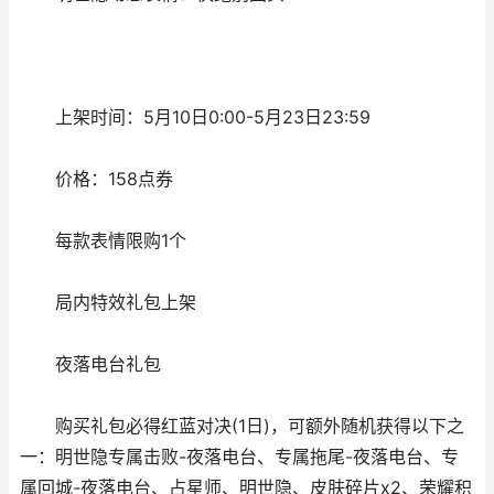
上架时间：5月10日0:00-5月23日23:59
价格：158点券
每款表情限购1个
局内特效礼包上架
夜落电台礼包
购买礼包必得红蓝对决(1日)，可额外随机获得以下之
一：明世隐专属击败-夜落电台、专属拖尾-夜落电台、专
属回城-夜落电台、占星师、明世隐、皮肤碎片x2、荣耀积