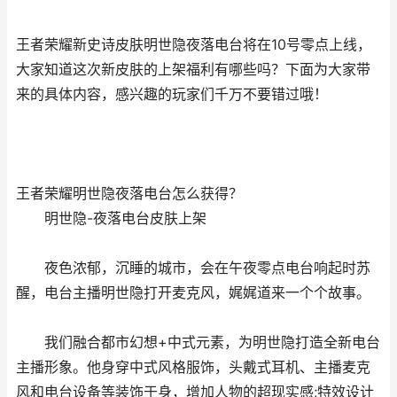
王者荣耀新史诗皮肤明世隐夜落电台将在10号零点上线，
大家知道这次新皮肤的上架福利有哪些吗？下面为大家带
来的具体内容，感兴趣的玩家们千万不要错过哦！
王者荣耀明世隐夜落电台怎么获得？
明世隐-夜落电台皮肤上架
夜色浓郁，沉睡的城市，会在午夜零点电台响起时苏
醒，电台主播明世隐打开麦克风，娓娓道来一个个故事。
我们融合都市幻想+中式元素，为明世隐打造全新电台
主播形象。他身穿中式风格服饰，头戴式耳机、主播麦克
风和电台设备等装饰于身，增加人物的超现实感;特效设计