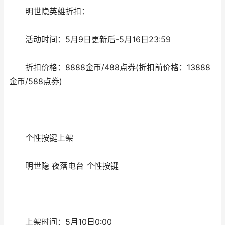
明世隐英雄折扣：
活动时间：5月9日更新后-5月16日23:59
折扣价格：8888金币/488点券(折扣前价格：13888
金币/588点券)
个性按键上架
明世隐 夜落电台 个性按键
上架时间：5月10日0:00