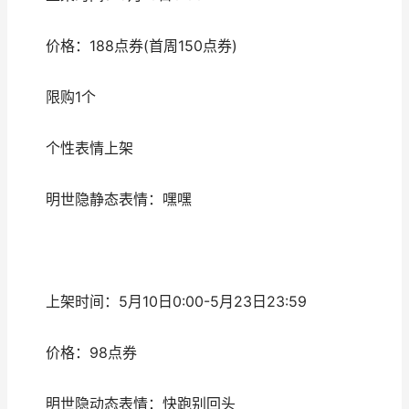
价格：188点券(首周150点券)
限购1个
个性表情上架
明世隐静态表情：嘿嘿
上架时间：5月10日0:00-5月23日23:59
价格：98点券
明世隐动态表情：快跑别回头