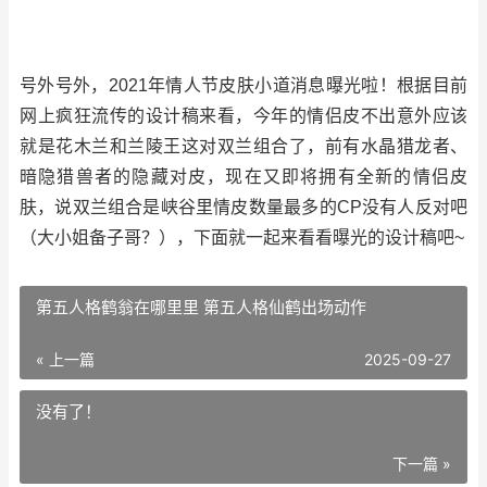
号外号外，2021年情人节皮肤小道消息曝光啦！根据目前
网上疯狂流传的设计稿来看，今年的情侣皮不出意外应该
就是花木兰和兰陵王这对双兰组合了，前有水晶猎龙者、
暗隐猎兽者的隐藏对皮，现在又即将拥有全新的情侣皮
肤，说双兰组合是峡谷里情皮数量最多的CP没有人反对吧
（大小姐备子哥？），下面就一起来看看曝光的设计稿吧~
第五人格鹤翁在哪里里 第五人格仙鹤出场动作
« 上一篇
2025-09-27
没有了！
下一篇 »