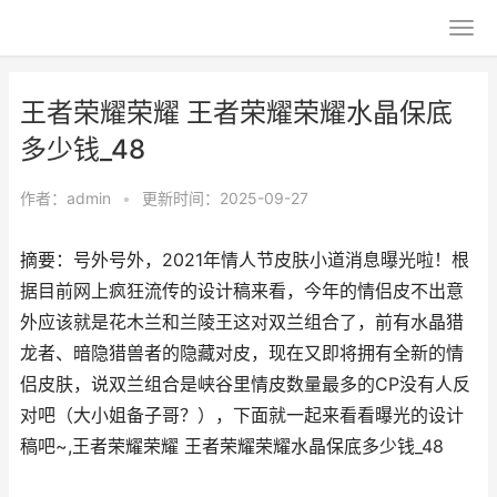
王者荣耀荣耀 王者荣耀荣耀水晶保底
多少钱_48
作者：
admin
•
更新时间：2025-09-27
摘要：号外号外，2021年情人节皮肤小道消息曝光啦！根
据目前网上疯狂流传的设计稿来看，今年的情侣皮不出意
外应该就是花木兰和兰陵王这对双兰组合了，前有水晶猎
龙者、暗隐猎兽者的隐藏对皮，现在又即将拥有全新的情
侣皮肤，说双兰组合是峡谷里情皮数量最多的CP没有人反
对吧（大小姐备子哥？），下面就一起来看看曝光的设计
稿吧~,王者荣耀荣耀 王者荣耀荣耀水晶保底多少钱_48